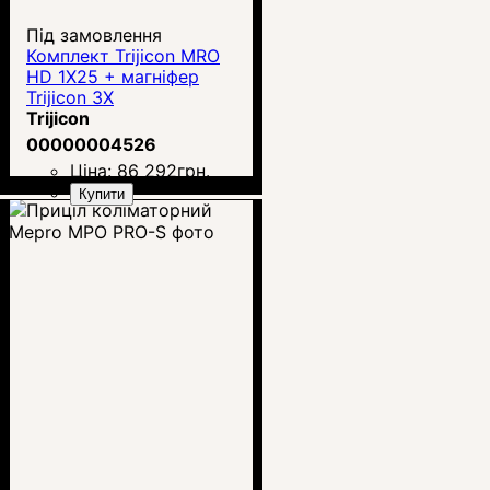
Під замовлення
Комплект Trijicon MRO
HD 1X25 + магніфер
Trijicon 3X
Trijicon
00000004526
Ціна:
86 292
грн.
Купити