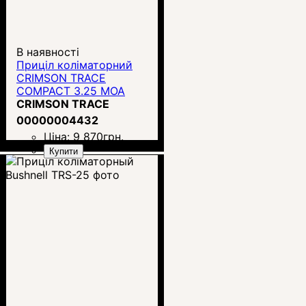
В наявності
Приціл коліматорний
CRIMSON TRACE
COMPACT 3.25 MOA
(CTS-1250)
CRIMSON TRACE
00000004432
Ціна:
9 870
грн.
Купити