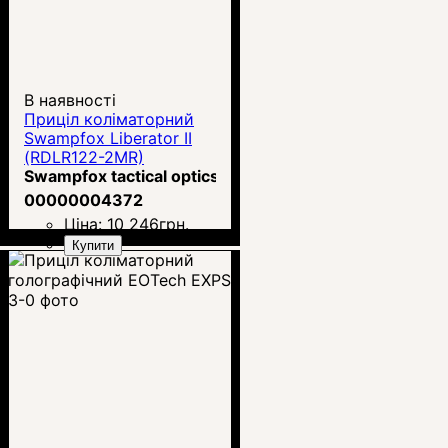
В наявності
Приціл коліматорний
Swampfox Liberator II
(RDLR122-2MR)
Swampfox tactical optics
00000004372
Ціна:
10 246
грн.
Купити