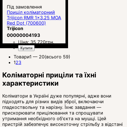
Під замовлення
Приціл коліматорний
Trijicon RMR 1x3.25 MOA
Red Dot (700600)
Trijicon
00000004193
Ціна:
35 720
грн.
Купити
Товари
1 —
20
(всього 59)
1
2
3
Коліматорні приціли та їхні
характеристики
Коліматори в Україні дуже популярні, адже вони
підходять для різних видів зброї, включаючи
гладкоствольну та нарізну. Їхнє завдання —
прискорювати прицілювання та спрощувати
утримання необхідного об'єкта на мушці. Цей
пристрій забезпечує високоточну стрільбу з відстані