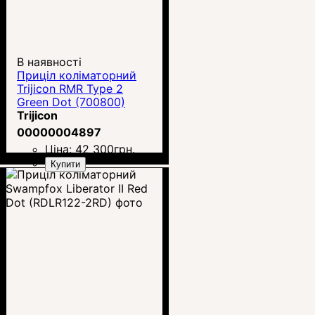
В наявності
Приціл коліматорний
Trijicon RMR Type 2
Green Dot (700800)
Trijicon
00000004897
Ціна:
42 300
грн.
Купити