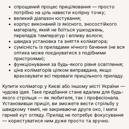
спрощений процес прицілювання — просто
потрібно на ціль навести колірну точку;
великий діапазон юстування;
корпус виконаний із якісного, зносостійкого
матеріалу, який не боїться ушкоджень,
перепадів температур і впливу вологи;
швидка установка та зняття коліматора;
сумісність із приладами нічного бачення (не вся
оптика може поєднуватися з подібними
пристроями);
функціонування за будь-якого рівня освітлення;
ціна коліматорів цілком виправдана, якщо
враховувати всі переваги прицільного приладу.
Купити коліматор у Києві або іншому місті України —
чудова ідея. Таке придбання стане вдалим для будь-
якого стрільця — як любителя, так і професіонала.
Установивши приціл, ви зможете вести стрільбу у
швидкому темпі, не закриваючи друге око, і мати
гарний кут огляду. Прилад не потребує фокусування
— користуватися ним дуже просто та зручно.