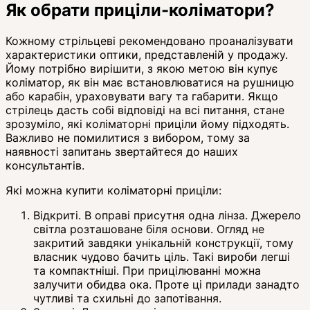
Як обрати приціли-коліматори?
Кожному стрільцеві рекомендовано проаналізувати
характеристики оптики, представленій у продажу.
Йому потрібно вирішити, з якою метою він купує
коліматор, як він має встановлюватися на рушницю
або карабін, ураховувати вагу та габарити. Якщо
стрілець дасть собі відповіді на всі питання, стане
зрозуміло, які коліматорні приціли йому підходять.
Важливо не помилитися з вибором, тому за
наявності запитань звертайтеся до наших
консультантів.
Які можна купити коліматорні приціли:
Відкриті. В оправі присутня одна лінза. Джерело
світла розташоване біля основи. Огляд не
закритий завдяки унікальній конструкції, тому
власник чудово бачить ціль. Такі вироби легші
та компактніші. При прицілюванні можна
залучити обидва ока. Проте ці прилади занадто
чутливі та схильні до запотівання.