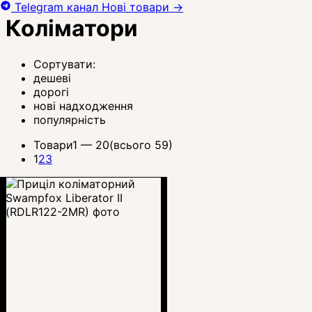
Telegram канал
Нові товари
→
Коліматори
Сортувати:
дешеві
дорогі
нові надходження
популярність
Товари
1 —
20
(всього 59)
1
2
3