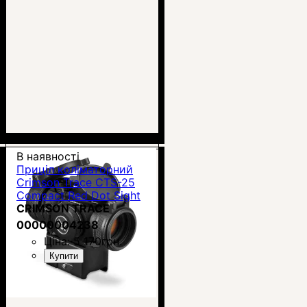
В наявності
Приціл коліматорний
Crimson Trace CTS-25
Compact Red Dot Sight
CRIMSON TRACE
00000004238
Ціна:
5 170
грн.
Купити