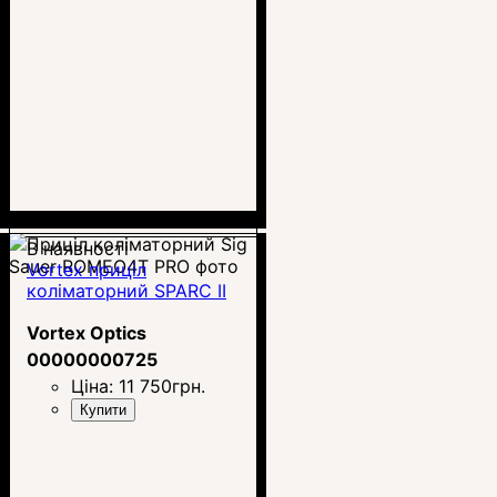
В наявності
Vortex приціл
коліматорний SPARC II
Vortex Optics
00000000725
Ціна:
11 750
грн.
Купити