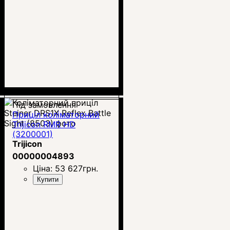
Під замовлення
Приціл коліматорний
Trijicon RMR HD
(3200001)
Trijicon
00000004893
Ціна:
53 627
грн.
Купити