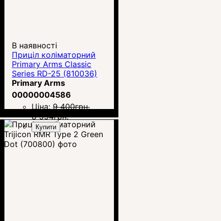
В наявності
Приціл коліматорний
Primary Arms Classic
Series RD-25 (810036)
Primary Arms
00000004586
Ціна:
9 400
грн.
8 554
грн.
Купити