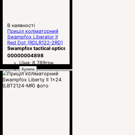
В наявності
Приціл коліматорний
Swampfox Liberator II
Red Dot (RDLR122-2RD)
Swampfox tactical optics
00000004898
Ціна:
8 789
грн.
Купити