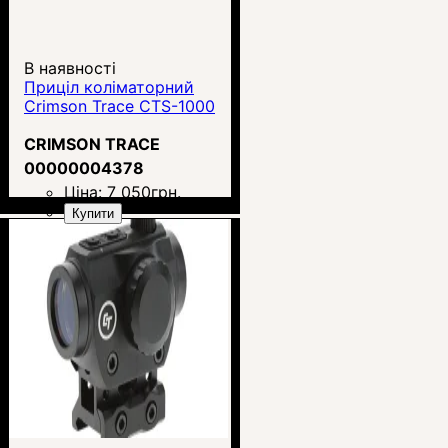
В наявності
Приціл коліматорний
Crimson Trace CTS-1000
CRIMSON TRACE
00000004378
Ціна:
7 050
грн.
Купити