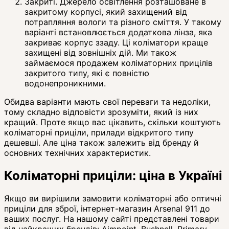
Закриті. Джерело освітлення розташоване в
закритому корпусі, який захищений від
потрапляння вологи та різного сміття. У такому
варіанті встановлюється додаткова лінза, яка
закриває корпус ззаду. Ці коліматори краще
захищені від зовнішніх дій. Ми також
займаємося продажем коліматорних прицілів
закритого типу, які є повністю
водонепроникними.
Обидва варіанти мають свої переваги та недоліки,
тому складно відповісти зрозуміти, який із них
кращий. Проте якщо вас цікавить, скільки коштують
коліматорні приціли, прилади відкритого типу
дешевші. Але ціна також залежить від бренду й
основних технічних характеристик.
Коліматорні приціли: ціна в Україні
Якщо ви вирішили замовити коліматорні або оптичні
приціли для зброї, інтернет-магазин Arsenal 911 до
ваших послуг. На нашому сайті представлені товари