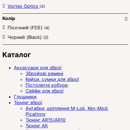
Vortex Optics
(4)
Колір
Пісочний (FDE)
(4)
Чорний (Black)
(2)
Каталог
Аксесуари для зброї
Збройові ремені
Кейси, сумки для зброї
Пістолетні кобури
Сейфи для зброї
Глушники
Тюнінг зброї
Антабки, кріплення M-Lok, Key-Mod,
Picatinny
Тюнінг AR15/AR10
Тюнінг АК