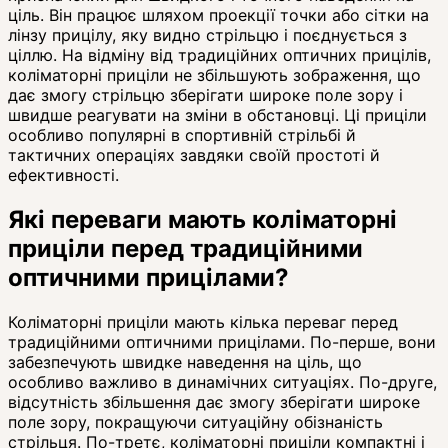
ціль. Він працює шляхом проекції точки або сітки на
лінзу прицілу, яку видно стрільцю і поєднується з
ціллю. На відміну від традиційних оптичних прицілів,
коліматорні приціли не збільшують зображення, що
дає змогу стрільцю зберігати широке поле зору і
швидше реагувати на зміни в обстановці. Ці приціли
особливо популярні в спортивній стрільбі й
тактичних операціях завдяки своїй простоті й
ефективності.
Які переваги мають коліматорні
приціли перед традиційними
оптичними прицілами?
Коліматорні приціли мають кілька переваг перед
традиційними оптичними прицілами. По-перше, вони
забезпечують швидке наведення на ціль, що
особливо важливо в динамічних ситуаціях. По-друге,
відсутність збільшення дає змогу зберігати широке
поле зору, покращуючи ситуаційну обізнаність
стрільця. По-третє, коліматорні приціли компактні і