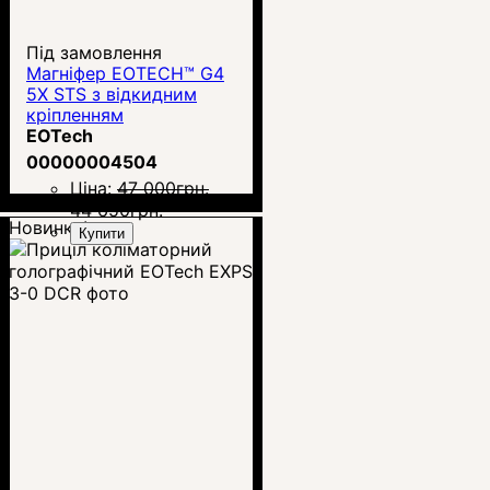
Під замовлення
Магніфер EOTECH™ G4
5X STS з відкидним
кріпленням
EOTech
00000004504
Ціна:
47 000
грн.
44 650
грн.
Новинка!
Купити