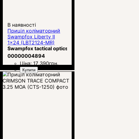
В наявності
Приціл коліматорний
Swampfox Liberty II
1x24 (LBT2124-MR)
Swampfox tactical optics
00000004894
Ціна:
17 390
грн.
Купити