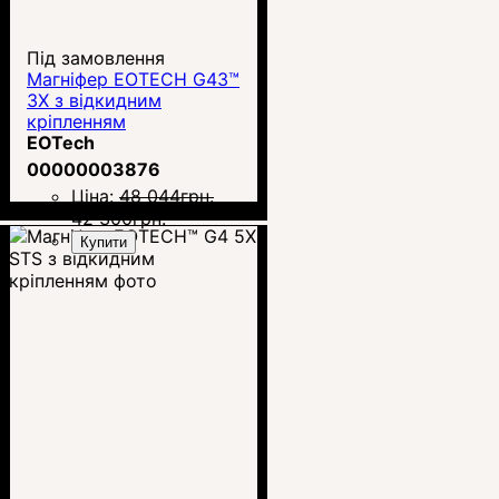
Під замовлення
Магніфер EOTECH G43™
3X з відкидним
кріпленням
EOTech
00000003876
Ціна:
48 044
грн.
42 300
грн.
Купити