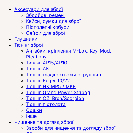
Аксесуари для зброї
Збройові ремені
Кейси, сумки для зброї
Пістолетні кобури
Сейфи для зброї
Глушники
Тюнінг зброї
Антабки, кріплення M-Lok, Key-Mod,
Picatinny
Тюнінг AR15/AR10
Тюнінг АК
Тюнінг гладкоствольної рушниці
Тюнінг Ruger 10/22
Тюнінг HK MP5 / MKE
Тюнінг Grand Power Stribog
Тюнінг CZ: Bren/Scorpion
Тюнінг пістолета
Сошки
Інше
Чищення та догляд зброї
Засоби для чищення та догляду зброї