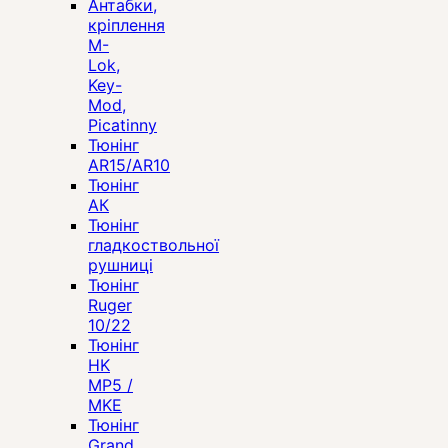
Антабки,
кріплення
M-
Lok,
Key-
Mod,
Picatinny
Тюнінг
AR15/AR10
Тюнінг
АК
Тюнінг
гладкоствольної
рушниці
Тюнінг
Ruger
10/22
Тюнінг
HK
MP5 /
MKE
Тюнінг
Grand