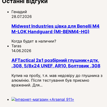
Останні відгуки
Генадий
28.07.2026
Midwest Industries цівка для Benelli M4
M-LOK Handguard (MI-BENM4-HG)
Когда будет в наличии?
Taras
14.06.2026
AFTactical 2в1 розбірний глушник+дтк,
.308, 5/8x24 UNEF, AR10, Болтовик .308
Купив на пробу, т.я. мав недовіру до глушника з
алюмінію. Після тестування був приємно
вражений. Для...