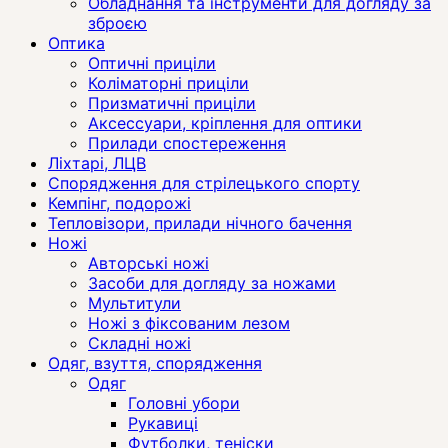
Обладнання та інструменти для догляду за
зброєю
Оптика
Оптичні приціли
Коліматорні приціли
Призматичні приціли
Аксессуари, кріплення для оптики
Прилади спостереження
Ліхтарі, ЛЦВ
Спорядження для стрілецького спорту
Кемпінг, подорожі
Тепловізори, прилади нічного бачення
Ножі
Авторські ножі
Засоби для догляду за ножами
Мультитули
Ножі з фіксованим лезом
Складні ножі
Одяг, взуття, спорядження
Одяг
Головні убори
Рукавиці
Футболки, теніски