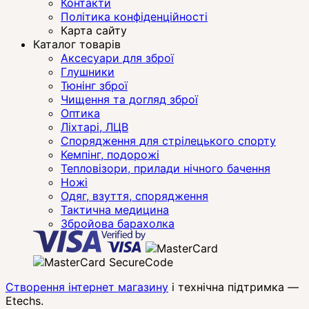
Контакти
Політика конфіденційності
Карта сайту
Каталог товарів
Аксесуари для зброї
Глушники
Тюнінг зброї
Чищення та догляд зброї
Оптика
Ліхтарі, ЛЦВ
Спорядження для стрілецького спорту
Кемпінг, подорожі
Тепловізори, прилади нічного бачення
Ножі
Одяг, взуття, спорядження
Тактична медицина
Збройова барахолка
Створення інтернет магазину
і технічна підтримка —
Etechs
.