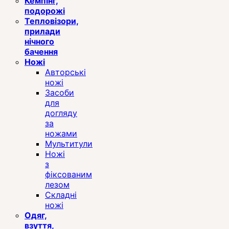
Кемпінг,
подорожі
Тепловізори,
прилади
нічного
бачення
Ножі
Авторські
ножі
Засоби
для
догляду
за
ножами
Мультитули
Ножі
з
фіксованим
лезом
Складні
ножі
Одяг,
взуття,