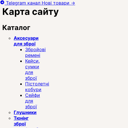
Telegram канал
Нові товари
→
Карта сайту
Каталог
Аксесуари
для зброї
Збройові
ремені
Кейси,
сумки
для
зброї
Пістолетні
кобури
Сейфи
для
зброї
Глушники
Тюнінг
зброї