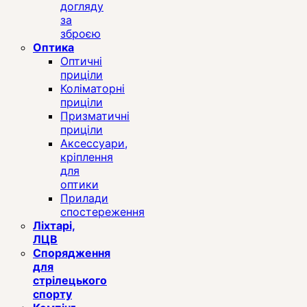
догляду
за
зброєю
Оптика
Оптичні
приціли
Коліматорні
приціли
Призматичні
приціли
Аксессуари,
кріплення
для
оптики
Прилади
спостереження
Ліхтарі,
ЛЦВ
Спорядження
для
стрілецького
спорту