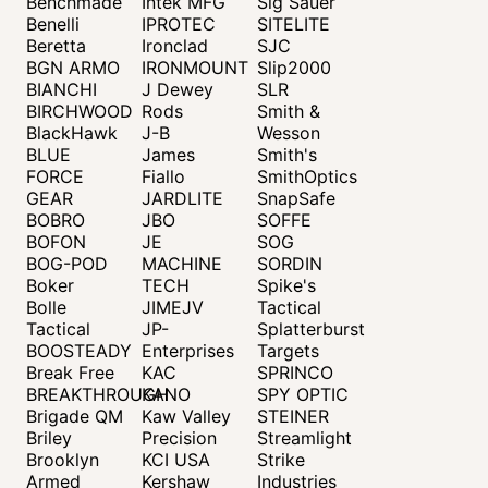
Benchmade
Intek MFG
Sig Sauer
Benelli
IPROTEC
SITELITE
Beretta
Ironclad
SJC
BGN ARMO
IRONMOUNT
Slip2000
BIANCHI
J Dewey
SLR
BIRCHWOOD
Rods
Smith &
BlackHawk
J-B
Wesson
BLUE
James
Smith's
FORCE
Fiallo
SmithOptics
GEAR
JARDLITE
SnapSafe
BOBRO
JBO
SOFFE
BOFON
JE
SOG
BOG-POD
MACHINE
SORDIN
Boker
TECH
Spike's
Bolle
JIMEJV
Tactical
Tactical
JP-
Splatterburst
BOOSTEADY
Enterprises
Targets
Break Free
KAC
SPRINCO
BREAKTHROUGH
KANO
SPY OPTIC
Brigade QM
Kaw Valley
STEINER
Briley
Precision
Streamlight
Brooklyn
KCI USA
Strike
Armed
Kershaw
Industries