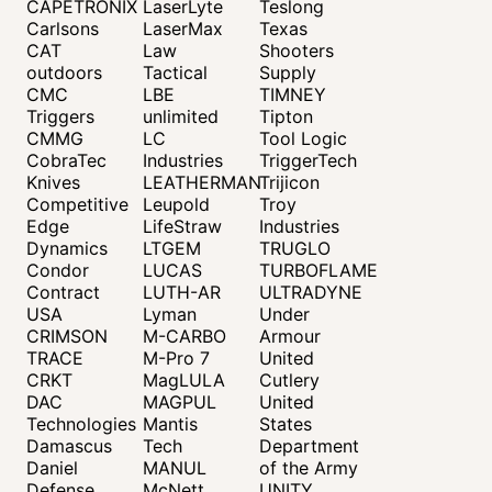
CAPETRONIX
LaserLyte
Teslong
Carlsons
LaserMax
Texas
CAT
Law
Shooters
outdoors
Tactical
Supply
CMC
LBE
TIMNEY
Triggers
unlimited
Tipton
CMMG
LC
Tool Logic
CobraTec
Industries
TriggerTech
Knives
LEATHERMAN
Trijicon
Competitive
Leupold
Troy
Edge
LifeStraw
Industries
Dynamics
LTGEM
TRUGLO
Condor
LUCAS
TURBOFLAME
Contract
LUTH-AR
ULTRADYNE
USA
Lyman
Under
CRIMSON
M-CARBO
Armour
TRACE
M-Pro 7
United
CRKT
MagLULA
Cutlery
DAC
MAGPUL
United
Technologies
Mantis
States
Damascus
Tech
Department
Daniel
MANUL
of the Army
Defense
McNett
UNITY