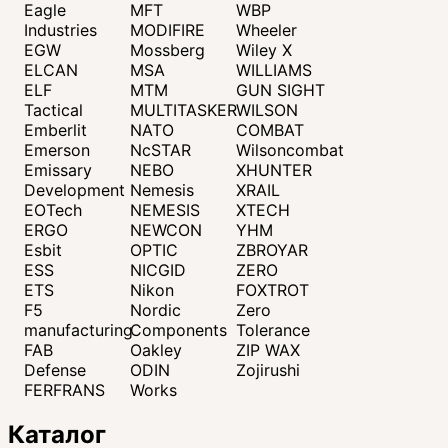
Eagle
MFT
WBP
Industries
MODIFIRE
Wheeler
EGW
Mossberg
Wiley X
ELCAN
MSA
WILLIAMS
ELF
MTM
GUN SIGHT
Tactical
MULTITASKER
WILSON
Emberlit
NATO
COMBAT
Emerson
NcSTAR
Wilsoncombat
Emissary
NEBO
XHUNTER
Development
Nemesis
XRAIL
EOTech
NEMESIS
XTECH
ERGO
NEWCON
YHM
Esbit
OPTIC
ZBROYAR
ESS
NICGID
ZERO
ETS
Nikon
FOXTROT
F5
Nordic
Zero
manufacturing
Components
Tolerance
FAB
Oakley
ZIP WAX
Defense
ODIN
Zojirushi
FERFRANS
Works
Каталог