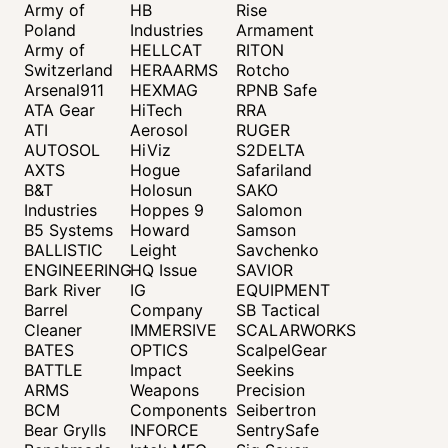
Army of
HB
Rise
Poland
Industries
Armament
Army of
HELLCAT
RITON
Switzerland
HERAARMS
Rotcho
Arsenal911
HEXMAG
RPNB Safe
ATA Gear
HiTech
RRA
ATI
Aerosol
RUGER
AUTOSOL
HiViz
S2DELTA
AXTS
Hogue
Safariland
B&T
Holosun
SAKO
Industries
Hoppes 9
Salomon
B5 Systems
Howard
Samson
BALLISTIC
Leight
Savchenko
ENGINEERING
HQ Issue
SAVIOR
Bark River
IG
EQUIPMENT
Barrel
Company
SB Tactical
Cleaner
IMMERSIVE
SCALARWORKS
BATES
OPTICS
ScalpelGear
BATTLE
Impact
Seekins
ARMS
Weapons
Precision
BCM
Components
Seibertron
Bear Grylls
INFORCE
SentrySafe