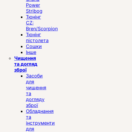
Power
Stribog
Тюнінг
CZ:
Bren/Scorpion
Тюнінг
пістолета
Сошки
Інше
Чищення
та догляд
зброї
Засоби
для
чищення
та
догляду
зброї
Обладнання
та
інструменти
для