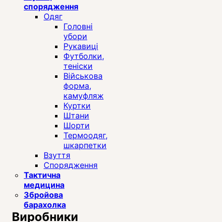
спорядження
Одяг
Головні
убори
Рукавиці
Футболки,
теніски
Військова
форма,
камуфляж
Куртки
Штани
Шорти
Термоодяг,
шкарпетки
Взуття
Спорядження
Тактична
медицина
Збройова
барахолка
Виробники