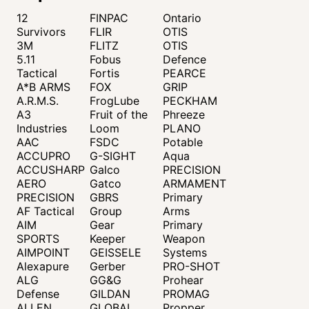
12
FINPAC
Ontario
Survivors
FLIR
OTIS
3M
FLITZ
OTIS
5.11
Fobus
Defence
Tactical
Fortis
PEARCE
A*B ARMS
FOX
GRIP
A.R.M.S.
FrogLube
PECKHAM
A3
Fruit of the
Phreeze
Industries
Loom
PLANO
AAC
FSDC
Potable
ACCUPRO
G-SIGHT
Aqua
ACCUSHARP
Galco
PRECISION
AERO
Gatco
ARMAMENT
PRECISION
GBRS
Primary
AF Tactical
Group
Arms
AIM
Gear
Primary
SPORTS
Keeper
Weapon
AIMPOINT
GEISSELE
Systems
Alexapure
Gerber
PRO-SHOT
ALG
GG&G
Prohear
Defense
GILDAN
PROMAG
ALLEN
GLOBAL
Propper