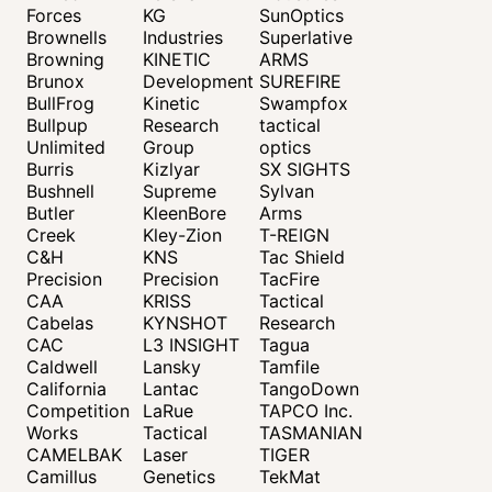
Forces
KG
SunOptics
Brownells
Industries
Superlative
Browning
KINETIC
ARMS
Brunox
Development
SUREFIRE
BullFrog
Kinetic
Swampfox
Bullpup
Research
tactical
Unlimited
Group
optics
Burris
Kizlyar
SX SIGHTS
Bushnell
Supreme
Sylvan
Butler
KleenBore
Arms
Creek
Kley-Zion
T-REIGN
C&H
KNS
Tac Shield
Precision
Precision
TacFire
CAA
KRISS
Tactical
Cabelas
KYNSHOT
Research
CAC
L3 INSIGHT
Tagua
Caldwell
Lansky
Tamfile
California
Lantac
TangoDown
Competition
LaRue
TAPCO Inc.
Works
Tactical
TASMANIAN
CAMELBAK
Laser
TIGER
Camillus
Genetics
TekMat