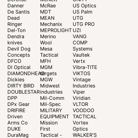
Danner
McRae
US Optics
De Santis
MDT
US Palm
Dead
MEAN
UTG
Ringer
Mechanix
UTG PRO
Del-Ton
MEPROLIGHT
UZI
Dendra
Merino
VANG
knives
Wool
COMP
Devil Dog
Mesa
Systems
Concepts
Tactical
Vaultek
DFCO
MFH
Vertx
DI Optical
MGM
Vibra-TITE
DIAMONDHEAD
targets
VIKTOS
Dickies
MGW
Vintage
DIRTY BIRD
Midwest
Industries
DOUBLESTAR
industries
Viper
DPP
Mil-Comm
Viridian
DPx Gear
Mil-Spec
VLTOR
DRIFIRE
MILITARY
VOODOO
Driven
EQUIPMENT
TACTICAL
Arms Co
Mission
Vortex
DUKE
First
Optics
DuraMag
Tactical -
WALKER'S