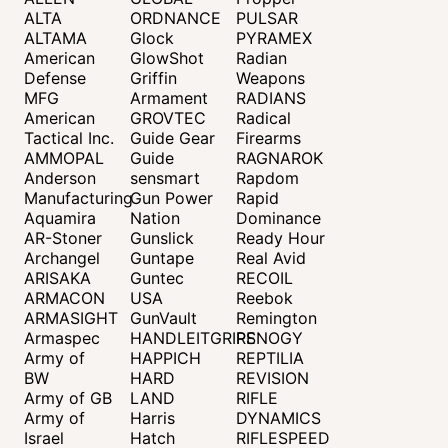
ALTA
ORDNANCE
PULSAR
ALTAMA
Glock
PYRAMEX
American
GlowShot
Radian
Defense
Griffin
Weapons
MFG
Armament
RADIANS
American
GROVTEC
Radical
Tactical Inc.
Guide Gear
Firearms
AMMOPAL
Guide
RAGNAROK
Anderson
sensmart
Rapdom
Manufacturing
Gun Power
Rapid
Aquamira
Nation
Dominance
AR-Stoner
Gunslick
Ready Hour
Archangel
Guntape
Real Avid
ARISAKA
Guntec
RECOIL
ARMACON
USA
Reebok
ARMASIGHT
GunVault
Remington
Armaspec
HANDLEITGRIPS
RENOGY
Army of
HAPPICH
REPTILIA
BW
HARD
REVISION
Army of GB
LAND
RIFLE
Army of
Harris
DYNAMICS
Israel
Hatch
RIFLESPEED