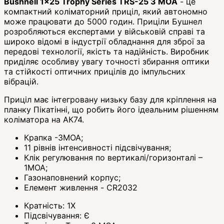
Bushnell 1x25 Trophy Series TRS-25 3 MOA
- це
компактний коліматорний приціл, який автономно
може працювати до 5000 годин. Приціли Бушнел
розробляються експертами у військовій справі та
широко відомі в індустрії обладнання для зброї за
передові технології, якість та надійність. Виробник
приділяє особливу увагу точності збирання оптики
та стійкості оптичних прицілів до імпульсних
вібрацій.
Приціл має інтегровану низьку базу для кріплення на
планку Пікатінні, що робить його ідеальним рішенням
коліматора на АК74.
Крапка -3МОА;
11 рівнів інтенсивності підсвічування;
Клік регулювання по вертикалі/горизонталі –
1МОА;
Газонаповнений корпус;
Елемент живлення - CR2032
Кратність:
1X
Підсвічування:
Є