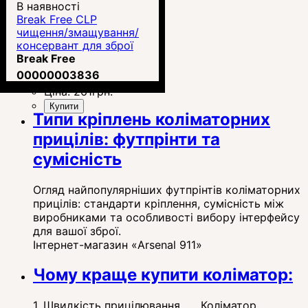
В наявності
Break Free CLP
чищення/змащування/
консервант для зброї
60мл
Break Free
00000003836
Ціна:
261
грн.
Купити
Типи кріплень коліматорних
прицілів: футпрінти та
сумісність
Огляд найпопулярніших футпрінтів коліматорних
прицілів: стандарти кріплення, сумісність між
виробниками та особливості вибору інтерфейсу
для вашої зброї.
Інтернет-магазин «Arsenal 911»
Чому краще купити коліматор:
1. Швидкість прицілювання Коліматор