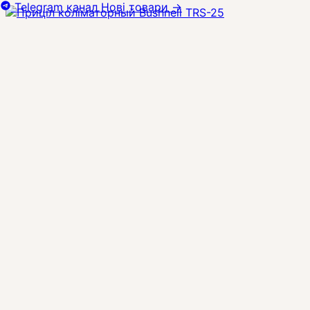
Telegram канал
Нові товари
→