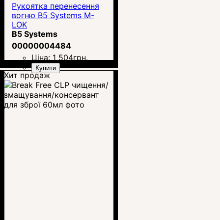
Рукоятка перенесення
вогню B5 Systems M-
LOK
B5 Systems
00000004484
Ціна:
1 504
грн.
Купити
Хит продаж