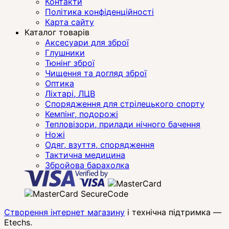
Контакти
Політика конфіденційності
Карта сайту
Каталог товарів
Аксесуари для зброї
Глушники
Тюнінг зброї
Чищення та догляд зброї
Оптика
Ліхтарі, ЛЦВ
Спорядження для стрілецького спорту
Кемпінг, подорожі
Тепловізори, прилади нічного бачення
Ножі
Одяг, взуття, спорядження
Тактична медицина
Збройова барахолка
Створення інтернет магазину
і технічна підтримка —
Etechs
.