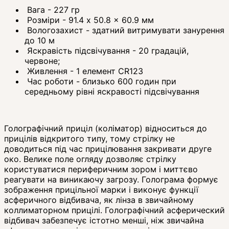
Вага - 227 гр
Розміри - 91.4 x 50.8 x 60.9 мм
Вологозахист - здатний витримувати занурення
до 10 м
Яскравість підсвічування - 20 градацій,
червоне;
Живлення - 1 елемент CR123
Час роботи - близько 600 годин при
середньому рівні яскравості підсвічування
Голографічний приціл (коліматор) відноситься до
прицілів відкритого типу, тому стрілку не
доводиться під час прицілювання закривати друге
око. Велике поле огляду дозволяє стрілку
користуватися периферичним зором і миттєво
реагувати на виникаючу загрозу. Голограма формує
зображення прицільної марки і виконує функції
асферичного відбивача, як лінза в звичайному
коллиматорном прицілі. Голографічний асферический
відбивач забезпечує істотно менші, ніж звичайна