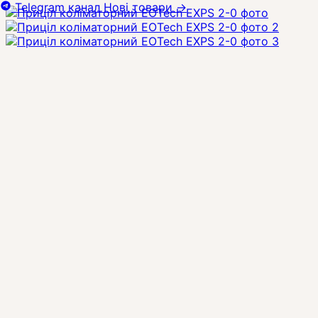
Telegram канал
Нові товари
→