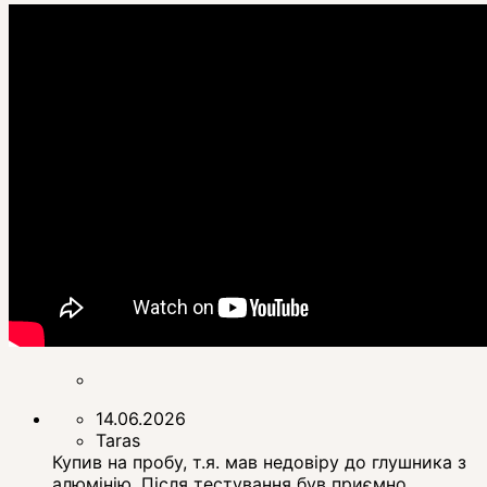
14.06.2026
Taras
Купив на пробу, т.я. мав недовіру до глушника з
алюмінію. Після тестування був приємно