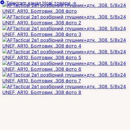
Telegram канал
Нові товари
→