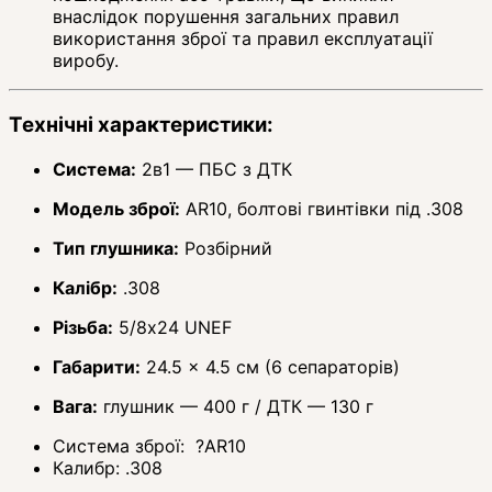
внаслідок порушення загальних правил
використання зброї та правил експлуатації
виробу.
Технічні характеристики:
Система:
2в1 — ПБС з ДТК
Модель зброї:
AR10, болтові гвинтівки під .308
Тип глушника:
Розбірний
Калібр:
.308
Різьба:
5/8x24 UNEF
Габарити:
24.5 × 4.5 см (6 сепараторів)
Вага:
глушник — 400 г / ДТК — 130 г
Система зброї:
?
AR10
Калибр:
.308