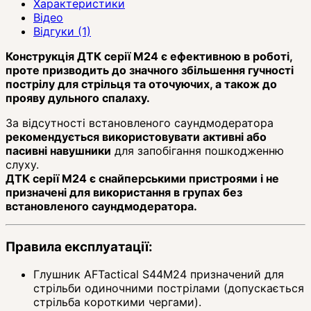
Характеристики
Відео
Відгуки (1)
Конструкція ДТК серії М24 є ефективною в роботі,
проте призводить до значного збільшення гучності
пострілу для стрільця та оточуючих, а також до
прояву дульного спалаху.
За відсутності встановленого саундмодератора
рекомендується використовувати активні або
пасивні навушники
для запобігання пошкодженню
слуху.
ДТК серії М24 є снайперськими пристроями і не
призначені для використання в групах без
встановленого саундмодератора.
Правила експлуатації:
Глушник AFTactical S44M24 призначений для
стрільби одиночними пострілами (допускається
стрільба короткими чергами).