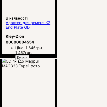
В наявності
Адаптер для ременя KZ
End Plate QD
Kley-Zion
00000004554
Ціна:
1 645
грн.
1 457
грн.
Купити