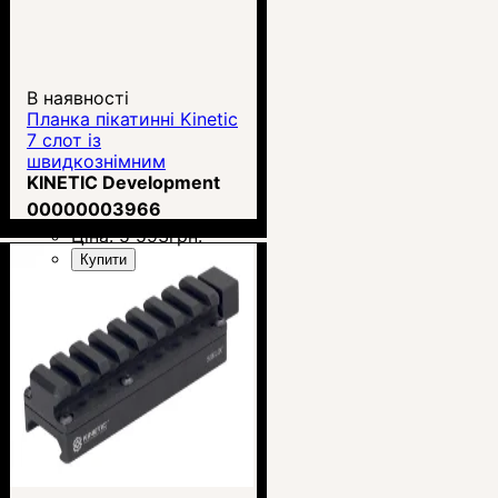
В наявності
Планка пікатинні Kinetic
7 слот із
швидкознімним
кріпленням на M-Lok
KINETIC Development
(KIN5-200)
00000003966
Ціна:
5 593
грн.
Купити