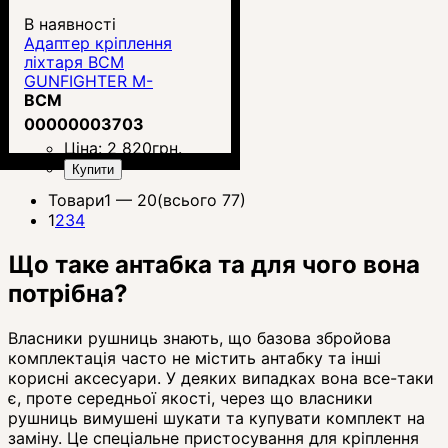
В наявності
Адаптер кріплення
ліхтаря BCM
GUNFIGHTER M-
LOK/PICATINNY
BCM
00000003703
Ціна:
2 820
грн.
Купити
Товари
1 —
20
(всього 77)
1
2
3
4
Що таке антабка та для чого вона
потрібна?
Власники рушниць знають, що базова збройова
комплектація часто не містить антабку та інші
корисні аксесуари. У деяких випадках вона все-таки
є, проте середньої якості, через що власники
рушниць вимушені шукати та купувати комплект на
заміну. Це спеціальне пристосування для кріплення