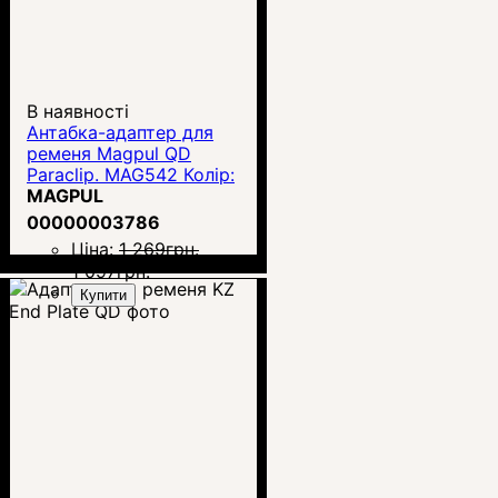
В наявності
Антабка-адаптер для
ременя Magpul QD
Paraclip. MAG542 Колір:
чорний
MAGPUL
00000003786
Ціна:
1 269
грн.
1 097
грн.
Купити