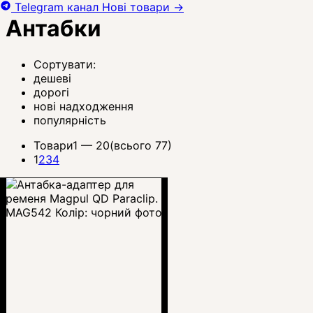
Telegram канал
Нові товари
→
Антабки
Сортувати:
дешеві
дорогі
нові надходження
популярність
Товари
1 —
20
(всього 77)
1
2
3
4