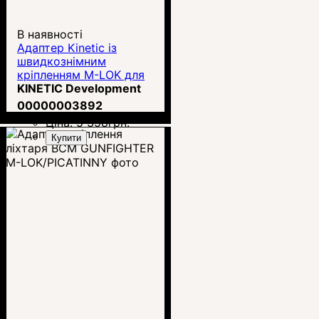
В наявності
Адаптер Kinetic із
швидкознімним
кріпленням M-LOK для
сошок Harris (KIN5-220)
KINETIC Development
00000003892
Ціна:
5 358
грн.
Купити