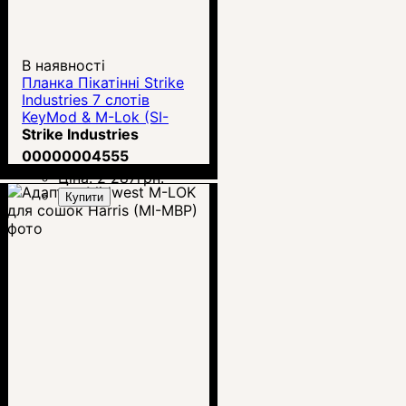
В наявності
Планка Пікатінні Strike
Industries 7 слотів
KeyMod & M-Lok (SI-
LINK-RS-7-QD)
Strike Industries
00000004555
Ціна:
2 287
грн.
Купити