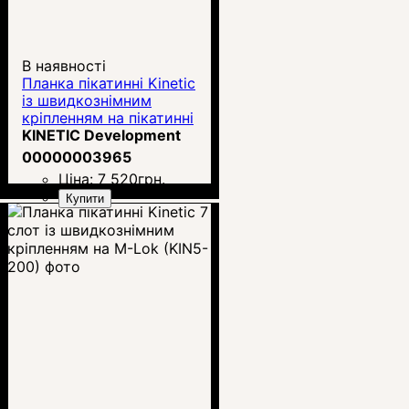
В наявності
Планка пікатинні Kinetic
із швидкознімним
кріпленням на пікатинні
(SIDELOK)
KINETIC Development
00000003965
Ціна:
7 520
грн.
Купити