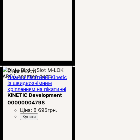
В наявності
Планка пікатинні Kinetic
із швидкознімним
кріпленням на пікатинні
(SIDELOK)
KINETIC Development
00000004798
Ціна:
8 695
грн.
Купити