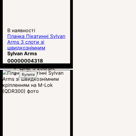
В наявності
Планка Пікатинні Sylvan
Arms 3 слоти зі
швидкознімним
кріпленням на M-Lok
Sylvan Arms
(QDR100)
00000004318
Ціна:
3 290
грн.
Купити