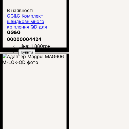
В наявності
GG&G Комплект
швидкознімного
кріплення QD для
ременя
GG&G
00000004424
Ціна:
1 880
грн.
Купити