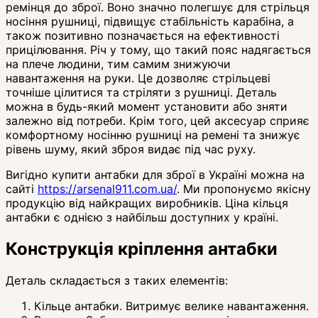
ремінця до зброї. Воно значно полегшує для стрільця
носіння рушниці, підвищує стабільність карабіна, а
також позитивно позначається на ефективності
прицілювання. Річ у тому, що такий пояс надягається
на плече людини, тим самим знижуючи
навантаження на руки. Це дозволяє стрільцеві
точніше цілитися та стріляти з рушниці. Деталь
можна в будь-який момент установити або зняти
залежно від потреби. Крім того, цей аксесуар сприяє
комфортному носінню рушниці на ремені та знижує
рівень шуму, який зброя видає під час руху.
Вигідно купити антабки для зброї в Україні можна на
сайті
https://arsenal911.com.ua/
. Ми пропонуємо якісну
продукцію від найкращих виробників. Ціна кільця
антабки є однією з найбільш доступних у країні.
Конструкція кріплення антабки
Деталь складається з таких елементів:
Кільце антабки. Витримує велике навантаження.