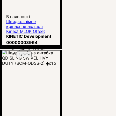
В наявності
Швидкознімне
кріплення ліхтаря
Kinect MLOK Offset
Scout Mount (KIN5-135)
KINETIC Development
00000003964
Ціна:
5 311
грн.
Купити