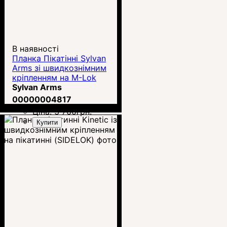
В наявності
Планка Пікатінні Sylvan
Arms зі швидкознімним
кріпленням на M-Lok
(QDR300)
Sylvan Arms
00000004817
Ціна:
3 760
грн.
Купити