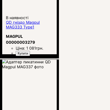
В наявності
QD гніздо Magpul
MAG333 Type1
MAGPUL
00000003279
Ціна:
1 081
грн.
Купити