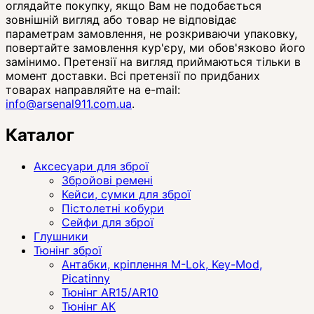
оглядайте покупку, якщо Вам не подобається
зовнішній вигляд або товар не відповідає
параметрам замовлення, не розкриваючи упаковку,
повертайте замовлення кур'єру, ми обов'язково його
замінимо. Претензії на вигляд приймаються тільки в
момент доставки. Всі претензії по придбаних
товарах направляйте на e-mail:
info@arsenal911.com.ua
.
Каталог
Аксесуари для зброї
Збройові ремені
Кейси, сумки для зброї
Пістолетні кобури
Сейфи для зброї
Глушники
Тюнінг зброї
Антабки, кріплення M-Lok, Key-Mod,
Picatinny
Тюнінг AR15/AR10
Тюнінг АК