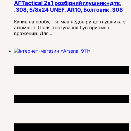
AFTactical 2в1 розбірний глушник+дтк,
.308, 5/8x24 UNEF, AR10, Болтовик .308
Купив на пробу, т.я. мав недовіру до глушника з
алюмінію. Після тестування був приємно
вражений. Для...