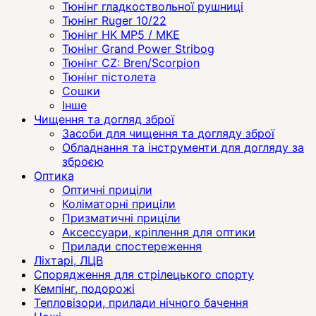
Тюнінг гладкоствольної рушниці
Тюнінг Ruger 10/22
Тюнінг HK MP5 / MKE
Тюнінг Grand Power Stribog
Тюнінг CZ: Bren/Scorpion
Тюнінг пістолета
Сошки
Інше
Чищення та догляд зброї
Засоби для чищення та догляду зброї
Обладнання та інструменти для догляду за
зброєю
Оптика
Оптичні приціли
Коліматорні приціли
Призматичні приціли
Аксессуари, кріплення для оптики
Прилади спостереження
Ліхтарі, ЛЦВ
Спорядження для стрілецького спорту
Кемпінг, подорожі
Тепловізори, прилади нічного бачення