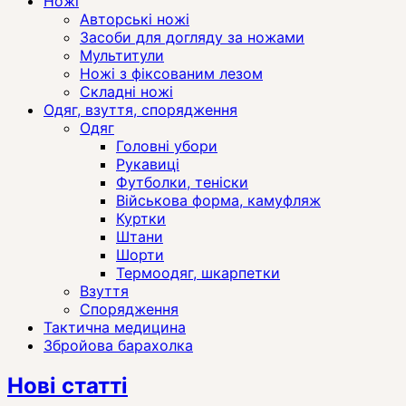
Ножі
Авторські ножі
Засоби для догляду за ножами
Мультитули
Ножі з фіксованим лезом
Складні ножі
Одяг, взуття, спорядження
Одяг
Головні убори
Рукавиці
Футболки, теніски
Військова форма, камуфляж
Куртки
Штани
Шорти
Термоодяг, шкарпетки
Взуття
Спорядження
Тактична медицина
Збройова барахолка
Нові статті