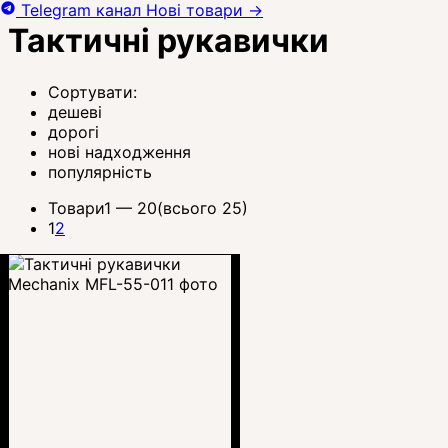
Telegram канал
Нові товари
→
Тактичні рукавички
Сортувати:
дешеві
дорогі
нові надходження
популярність
Товари
1 —
20
(всього 25)
1
2