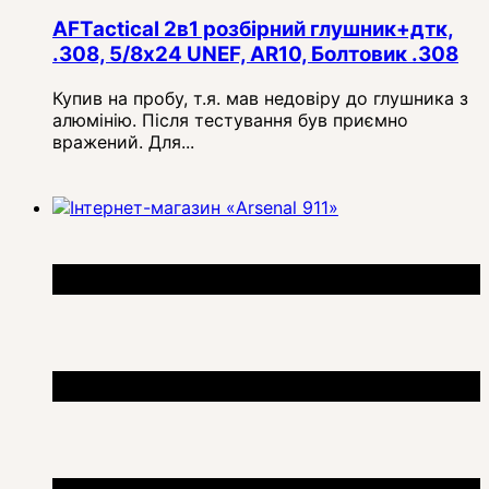
AFTactical 2в1 розбірний глушник+дтк,
.308, 5/8x24 UNEF, AR10, Болтовик .308
Купив на пробу, т.я. мав недовіру до глушника з
алюмінію. Після тестування був приємно
вражений. Для...