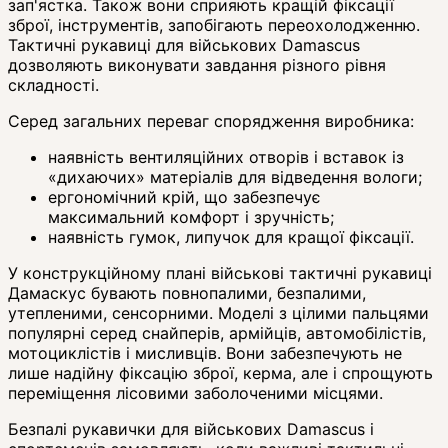
зап'ястка. Також вони сприяють кращій фіксації
зброї, інструментів, запобігають переохолодженню.
Тактичні рукавиці для військових Damascus
дозволяють виконувати завдання різного рівня
складності.
Серед загальних переваг спорядження виробника:
наявність вентиляційних отворів і вставок із
«дихаючих» матеріалів для відведення вологи;
ергономічний крій, що забезпечує
максимальний комфорт і зручність;
наявність гумок, липучок для кращої фіксації.
У конструкційному плані військові тактичні рукавиці
Дамаскус бувають повнопалими, безпалими,
утепленими, сенсорними. Моделі з цілими пальцями
популярні серед снайперів, армійців, автомобілістів,
мотоциклістів і мисливців. Вони забезпечують не
лише надійну фіксацію зброї, керма, але і спрощують
переміщення лісовими заболоченими місцями.
Безпалі рукавички для військових Damascus і