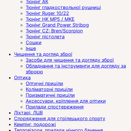
Тюнінг АК
Тюнінг гладкоствольної рушниці
Тюнінг Ruger 10/22
Тюнінг HK MP5 / MKE
Тюнінг Grand Power Stribog
Тюнінг CZ: Bren/Scorpion
Тюнінг пістолета
Сошки
Інше
Чищення та догляд зброї
Засоби для чищення та догляду зброї
Обладнання та інструменти для догляду за
зброєю
Оптика
Оптичні приціли
Коліматорні приціли
Призматичні приціли
Аксессуари, кріплення для оптики
Прилади спостереження
Ліхтарі, ЛЦВ
Спорядження для стрілецького спорту
Кемпінг, подорожі
Тепловізори, прилади нічного бачення