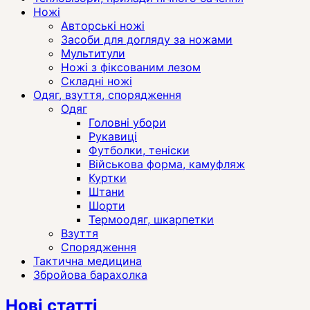
Ножі
Авторські ножі
Засоби для догляду за ножами
Мультитули
Ножі з фіксованим лезом
Складні ножі
Одяг, взуття, спорядження
Одяг
Головні убори
Рукавиці
Футболки, теніски
Військова форма, камуфляж
Куртки
Штани
Шорти
Термоодяг, шкарпетки
Взуття
Спорядження
Тактична медицина
Збройова барахолка
Нові статті