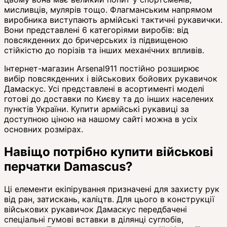
мисливців, мулярів тощо. Флагманським напрямом
виробника виступають армійські тактичні рукавички.
Вони представлені 6 категоріями виробів: від
повсякденних до бричерських із підвищеною
стійкістю до порізів та інших механічних впливів.
Інтернет-магазин Arsenal911 постійно розширює
вибір повсякденних і військових бойових рукавичок
Дамаскус. Усі представлені в асортименті моделі
готові до доставки по Києву та до інших населених
пунктів України. Купити армійські рукавиці за
доступною ціною на нашому сайті можна в усіх
основних розмірах.
Навіщо потрібно купити військові
перчатки Damascus?
Ці елементи екіпірування призначені для захисту рук
від ран, затискань, каліцтв. Для цього в конструкції
військових рукавичок Дамаскус передбачені
спеціальні гумові вставки в ділянці суглобів,