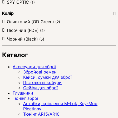
SPY OPTIC
(1)
Колір
Оливковий (OD Green)
(2)
Пісочний (FDE)
(2)
Чорний (Black)
(5)
Каталог
Аксесуари для зброї
Збройові ремені
Кейси, сумки для зброї
Пістолетні кобури
Сейфи для зброї
Глушники
Тюнінг зброї
Антабки, кріплення M-Lok, Key-Mod,
Picatinny
Тюнінг AR15/AR10