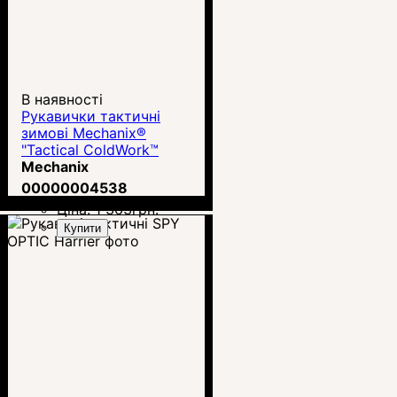
В наявності
Рукавички тактичні
зимові Mechanix®
"Tactical ColdWork™
FastFit® Coyote
Mechanix
00000004538
Ціна:
1 363
грн.
Купити