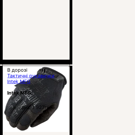
В дорозі
Тактичні рукавички
Intek MFG
Intek MFG
Ціна:
1 927
грн.