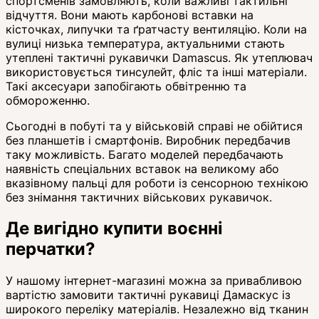
спортсменів замовляють, коли важливі тактильні
відчуття. Вони мають карбонові вставки на
кісточках, липучки та ґратчасту вентиляцію. Коли на
вулиці низька температура, актуальними стають
утеплені тактичні рукавички Damascus. Як утеплювач
використовується тинсулейт, фліс та інші матеріали.
Такі аксесуари запобігають обвітренню та
обмороженню.
Сьогодні в побуті та у військовій справі не обійтися
без планшетів і смартфонів. Виробник передбачив
таку можливість. Багато моделей передбачають
наявність спеціальних вставок на великому або
вказівному пальці для роботи із сенсорною технікою
без знімання тактичних військових рукавичок.
Де вигідно купити воєнні
перчатки?
У нашому інтернет-магазині можна за привабливою
вартістю замовити тактичні рукавиці Дамаскус із
широкого переліку матеріалів. Незалежно від тканин