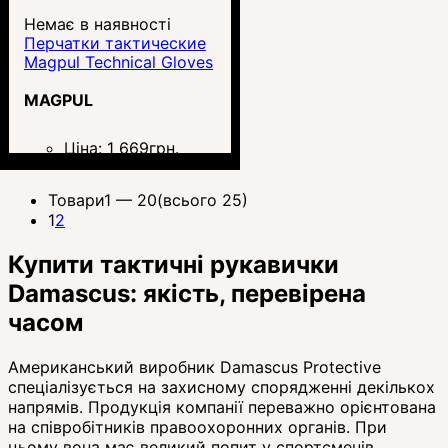
Немає в наявності
Перчатки тактические
Magpul Technical Gloves
MAGPUL
Ціна:
1 669
грн.
Товари
1 —
20
(всього 25)
1
2
Купити тактичні рукавички
Damascus: якість, перевірена
часом
Американський виробник Damascus Protective
спеціалізується на захисному спорядженні декількох
напрямів. Продукція компанії переважно орієнтована
на співробітників правоохоронних органів. При
цьому вона має великий попит у спортсменів,