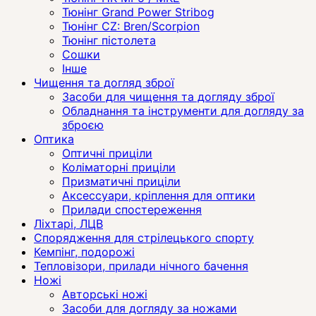
Тюнінг Grand Power Stribog
Тюнінг CZ: Bren/Scorpion
Тюнінг пістолета
Сошки
Інше
Чищення та догляд зброї
Засоби для чищення та догляду зброї
Обладнання та інструменти для догляду за
зброєю
Оптика
Оптичні приціли
Коліматорні приціли
Призматичні приціли
Аксессуари, кріплення для оптики
Прилади спостереження
Ліхтарі, ЛЦВ
Спорядження для стрілецького спорту
Кемпінг, подорожі
Тепловізори, прилади нічного бачення
Ножі
Авторські ножі
Засоби для догляду за ножами