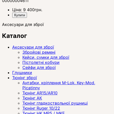
00000004611
Ціна:
9 400
грн.
Купити
Аксесуари для зброї
Каталог
Аксесуари для зброї
Збройові ремені
Кейси, сумки для зброї
Пістолетні кобури
Сейфи для зброї
Глушники
Тюнінг зброї
Антабки, кріплення M-Lok, Key-Mod,
Picatinny
Тюнінг AR15/AR10
Тюнінг АК
Тюнінг гладкоствольної рушниці
Тюнінг Ruger 10/22
Тюнінг HK MP5 / MKE