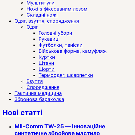
Мультитули
Ножі з фіксованим лезом
Складні ножі
Одяг, взуття, спорядження
Одяг
Головні убори
Рукавиці
Футболки, теніски
Військова форма, камуфляж
Куртки
Штани
Шорти
Термоодяг, шкарпетки
Взуття
Спорядження
Тактична медицина
Збройова барахолка
Нові статті
Mil-Comm TW-25 — інноваційне
синтетичне збройове мастило