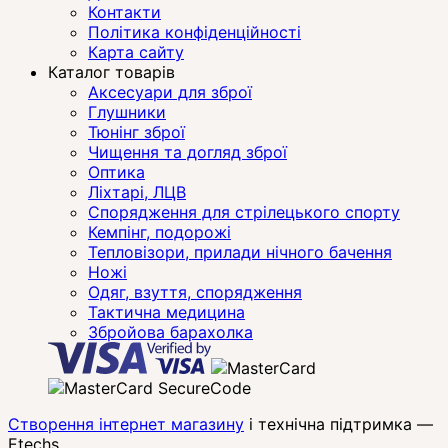
Контакти
Політика конфіденційності
Карта сайту
Каталог товарів
Аксесуари для зброї
Глушники
Тюнінг зброї
Чищення та догляд зброї
Оптика
Ліхтарі, ЛЦВ
Спорядження для стрілецького спорту
Кемпінг, подорожі
Тепловізори, прилади нічного бачення
Ножі
Одяг, взуття, спорядження
Тактична медицина
Збройова барахолка
Створення інтернет магазину
і технічна підтримка —
Etechs
.