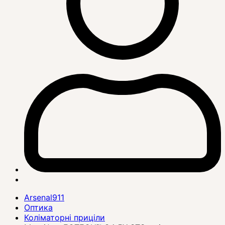
Arsenal911
Оптика
Коліматорні приціли