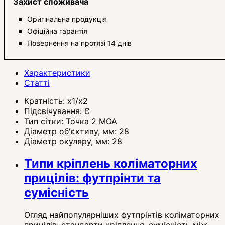
Захист споживача
Оригінальна продукція
Офіційна гарантія
Повернення на протязі 14 днів
Характеристики
Статті
Кратність:
x1/x2
Підсвічування:
Є
Тип сітки:
Точка 2 MOA
Діаметр об'єктиву, мм:
28
Діаметр окуляру, мм:
28
Типи кріплень коліматорних
прицілів: футпрінти та
сумісність
Огляд найпопулярніших футпрінтів коліматорних
прицілів: стандарти кріплення, сумісність між