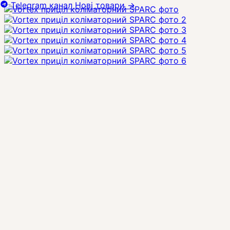
Telegram канал
Нові товари
→