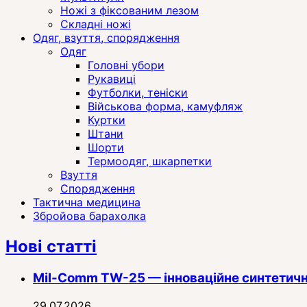
Ножі з фіксованим лезом
Складні ножі
Одяг, взуття, спорядження
Одяг
Головні убори
Рукавиці
Футболки, теніски
Військова форма, камуфляж
Куртки
Штани
Шорти
Термоодяг, шкарпетки
Взуття
Спорядження
Тактична медицина
Збройова барахолка
Нові статті
Mil-Comm TW-25 — інноваційне синтетичн
29.07.2026