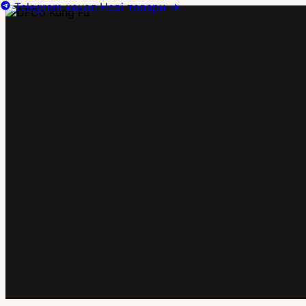
Telegram канал
Нові товари
→