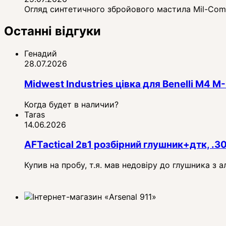
Огляд синтетичного збройового мастила Mil-Comm 
Останні відгуки
Генадий
28.07.2026
Midwest Industries цівка для Benelli M4
Когда будет в наличии?
Taras
14.06.2026
AFTactical 2в1 розбірний глушник+дтк, .3
Купив на пробу, т.я. мав недовіру до глушника з 