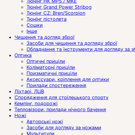
Тюнінг HK MP5 / MKE
Тюнінг Grand Power Stribog
Тюнінг CZ: Bren/Scorpion
Тюнінг пістолета
Сошки
Інше
Чищення та догляд зброї
Засоби для чищення та догляду зброї
Обладнання та інструменти для догляду за 
Оптика
Оптичні приціли
Коліматорні приціли
Призматичні приціли
Аксессуари, кріплення для оптики
Прилади спостереження
Ліхтарі, ЛЦВ
Спорядження для стрілецького спорту
Кемпінг, подорожі
Тепловізори, прилади нічного бачення
Ножі
Авторські ножі
Засоби для догляду за ножами
Мультитули