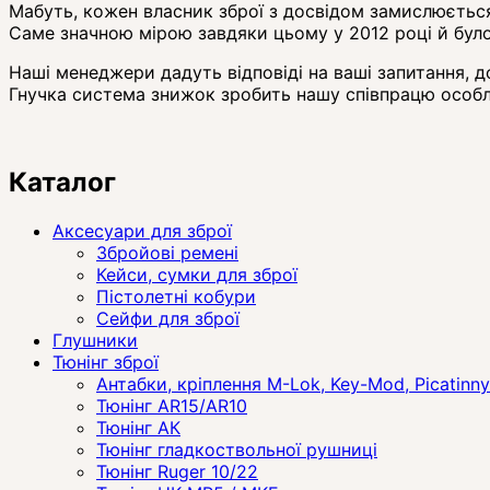
Мабуть, кожен власник зброї з досвідом замислюється
Саме значною мірою завдяки цьому у 2012 році й було
Наші менеджери дадуть відповіді на ваші запитання,
Гнучка система знижок зробить нашу співпрацю особл
Каталог
Аксесуари для зброї
Збройові ремені
Кейси, сумки для зброї
Пістолетні кобури
Сейфи для зброї
Глушники
Тюнінг зброї
Антабки, кріплення M-Lok, Key-Mod, Picatinny
Тюнінг AR15/AR10
Тюнінг АК
Тюнінг гладкоствольної рушниці
Тюнінг Ruger 10/22