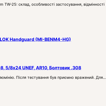
TW-25: склад, особливості застосування, відмінності в
 M-LOK Handguard (MI-BENM4-HG)
08, 5/8x24 UNEF, AR10, Болтовик .308
алюмінію. Після тестування був приємно вражений. Для...