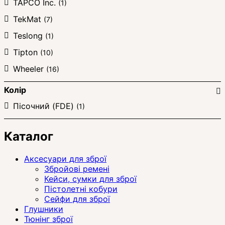
TAPCO Inc.
(1)
TekMat
(7)
Teslong
(1)
Tipton
(10)
Wheeler
(16)
Колір
Пісочний (FDE)
(1)
Каталог
Аксесуари для зброї
Збройові ремені
Кейси, сумки для зброї
Пістолетні кобури
Сейфи для зброї
Глушники
Тюнінг зброї