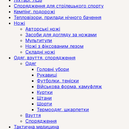
Спорядження для стрілецького спорту
Кемпінг, подорожі
Тепловізори, прилади нічного бачення
Ножі
Авторські ножі
Засоби для догляду за ножами
Мультитули
Ножі з фіксованим лезом
Складні ножі
Одяг, взуття, спорядження
Одяг
Головні убори
Рукавиці
Футболки, теніски
Військова форма, камуфляж
Куртки
Штани
Шорти
Термоодяг, шкарпетки
Взуття
Спорядження
Тактична медицина