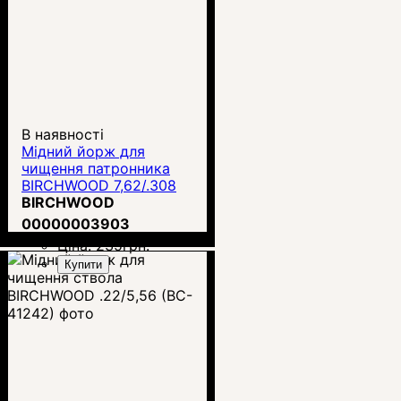
В наявності
Мідний йорж для
чищення патронника
BIRCHWOOD 7,62/.308
(BC-41285)
BIRCHWOOD
00000003903
Ціна:
235
грн.
Купити