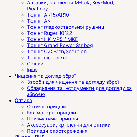
Антабки, кріплення M-Lok, Key-Mod,
Picatinny
Тюнінг AR15/AR10
Тюнінг АК
Тюнінг гладкоствольної рушниці
Тюнінг Ruger 10/22
Тюнінг HK MP5 / MKE
Тюнінг Grand Power Stribog
Тюнінг CZ: Bren/Scorpion
Тюнінг пістолета
Сошки
Інше
Чищення та догляд зброї
Засоби для чищення та догляду зброї
Обладнання та інструменти для догляду за
зброєю
Оптика
Оптичні приціли
Коліматорні приціли
Призматичні приціли
Аксессуари, кріплення для оптики
Прилади спостереження
Ліхтарі, ЛЦВ