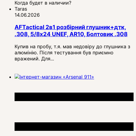
Когда будет в наличии?
Taras
14.06.2026
AFTactical 2в1 розбірний глушник+дтк,
.308, 5/8x24 UNEF, AR10, Болтовик .308
Купив на пробу, т.я. мав недовіру до глушника з
алюмінію. Після тестування був приємно
вражений. Для...