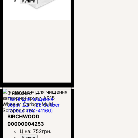
Купити
В наявності
Патчі для чищення
зброї .22 - .25 Caliber
1000шт (BC-41160)
BIRCHWOOD
00000004253
Ціна:
752
грн.
Купити