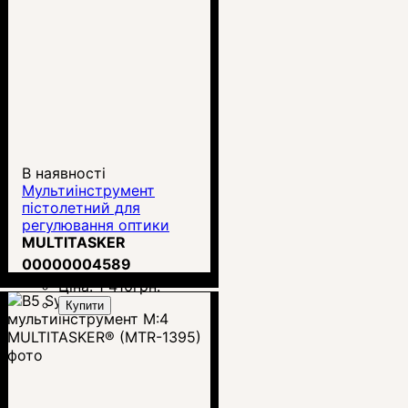
В наявності
Мультиінструмент
пістолетний для
регулювання оптики
Multitasker Nano2
MULTITASKER
00000004589
Ціна:
1 410
грн.
Купити