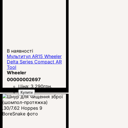
В наявності
Mультитул AR15 Wheeler
Delta Series Compact AR
Tool
Wheeler
00000002697
Ціна:
3 290
грн.
Купити