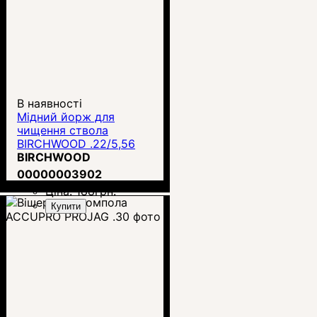
В наявності
Мідний йорж для
чищення ствола
BIRCHWOOD .22/5,56
(BC-41242)
BIRCHWOOD
00000003902
Ціна:
188
грн.
Купити