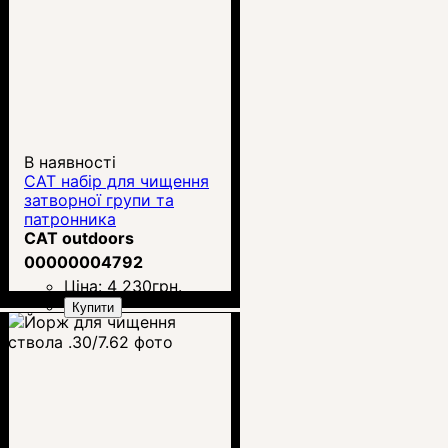
В наявності
САТ набір для чищення
затворної групи та
патронника
CAT outdoors
00000004792
Ціна:
4 230
грн.
Купити