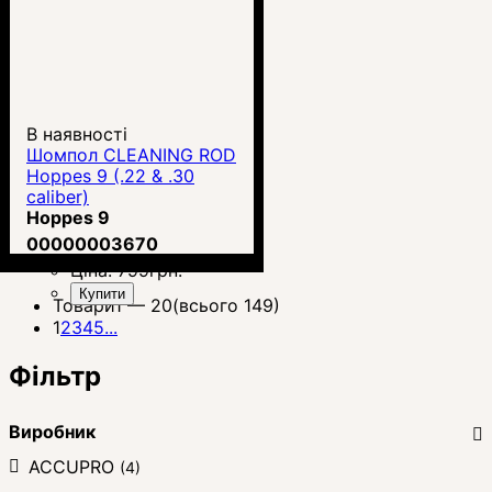
В наявності
Шомпол CLEANING ROD
Hoppes 9 (.22 & .30
caliber)
Hoppes 9
00000003670
Ціна:
799
грн.
Купити
Товари
1 —
20
(всього 149)
1
2
3
4
5
...
Фільтр
Виробник
ACCUPRO
(4)