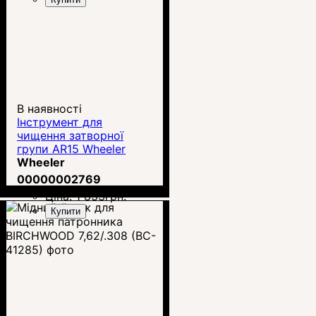
В наявності
Інструмент для
чищення затворної
групи AR15 Wheeler
Carbon Multi-Scraper
Wheeler
00000002769
Ціна:
1 833
грн.
Купити