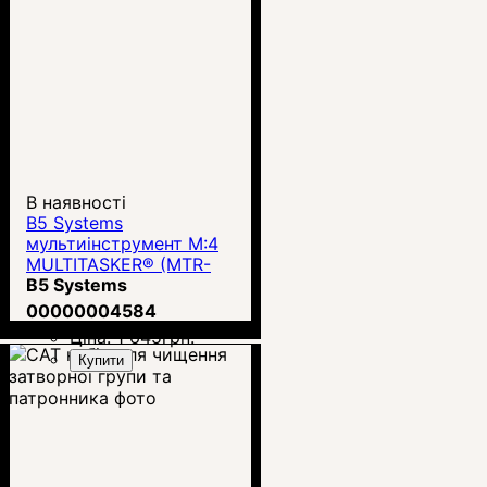
В наявності
B5 Systems
мультиінструмент M:4
MULTITASKER® (MTR-
1395)
B5 Systems
00000004584
Ціна:
1 645
грн.
Купити