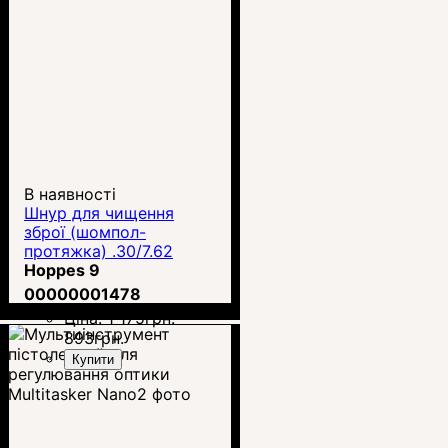
В наявності
Шнур для чищення
зброї (шомпол-
протяжка) .30/7.62
Hoppes 9 BoreSnake
Hoppes 9
00000001478
Ціна:
1 175
грн.
893
грн.
Купити