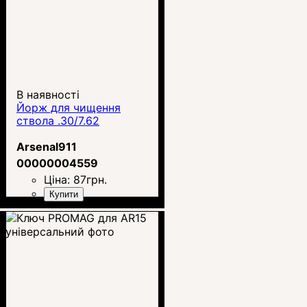
В наявності
Йорж для чищення
ствола .30/7.62
Arsenal911
00000004559
Ціна:
87
грн.
Купити