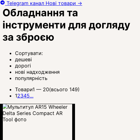
Telegram канал
Нові товари
→
Обладнання та
інструменти для догляду
за зброєю
Сортувати:
дешеві
дорогі
нові надходження
популярність
Товари
1 —
20
(всього 149)
1
2
3
4
5
...