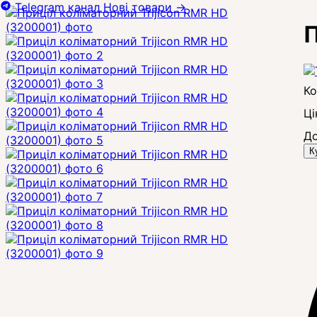
Telegram канал
Нові товари
→
П
Ці
До
К