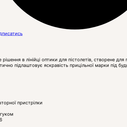
дписатись
рішення в лінійці оптики для пістолетів, створене для
ично підлаштовує яскравість прицільної марки під буд
вторної пристрілки
дгуком
6