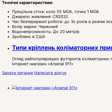
Технічні характеристики:
Прицільна сітка: коло 55 МОА, точка 1 МОА
Джерело живлення: CR2032
Час безперервної роботи: до 3х років в режімі яс
Колір марки: Червоний
Водонепроникність: До 20 метрів
Зроблено в США
Типи кріплень коліматорних приц
Огляд найпопулярніших футпрінтів коліматорних п
Інтернет-магазин «Arsenal 911»
Задати питання
Написати відгук