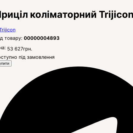
риціл коліматорний Trijic
00000004893
на:
53 627
грн.
ступно під замовлення
упити