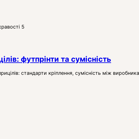
кравості 5
ілів: футпрінти та сумісність
рицілів: стандарти кріплення, сумісність між виробник