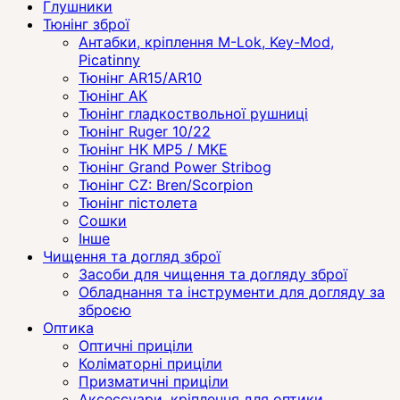
Глушники
Тюнінг зброї
Антабки, кріплення M-Lok, Key-Mod,
Picatinny
Тюнінг AR15/AR10
Тюнінг АК
Тюнінг гладкоствольної рушниці
Тюнінг Ruger 10/22
Тюнінг HK MP5 / MKE
Тюнінг Grand Power Stribog
Тюнінг CZ: Bren/Scorpion
Тюнінг пістолета
Сошки
Інше
Чищення та догляд зброї
Засоби для чищення та догляду зброї
Обладнання та інструменти для догляду за
зброєю
Оптика
Оптичні приціли
Коліматорні приціли
Призматичні приціли
Аксессуари, кріплення для оптики