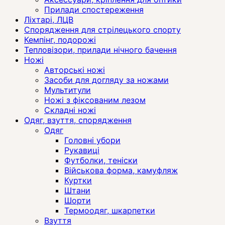
Прилади спостереження
Ліхтарі, ЛЦВ
Спорядження для стрілецького спорту
Кемпінг, подорожі
Тепловізори, прилади нічного бачення
Ножі
Авторські ножі
Засоби для догляду за ножами
Мультитули
Ножі з фіксованим лезом
Складні ножі
Одяг, взуття, спорядження
Одяг
Головні убори
Рукавиці
Футболки, теніски
Військова форма, камуфляж
Куртки
Штани
Шорти
Термоодяг, шкарпетки
Взуття