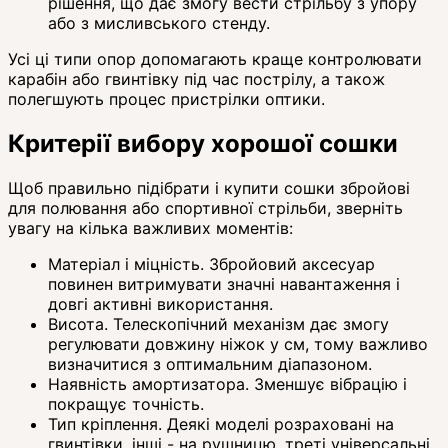
рішення, що дає змогу вести стрільбу з упору
або з мисливського стенду.
Усі ці типи опор допомагають краще контролювати
карабін або гвинтівку під час пострілу, а також
полегшують процес пристрілки оптики.
Критерії вибору хорошої сошки
Щоб правильно підібрати і купити сошки збройові
для полювання або спортивної стрільби, зверніть
увагу на кілька важливих моментів:
Матеріал і міцність. Збройовий аксесуар
повинен витримувати значні навантаження і
довгі активні використання.
Висота. Телескопічний механізм дає змогу
регулювати довжину ніжок у см, тому важливо
визначитися з оптимальним діапазоном.
Наявність амортизатора. Зменшує вібрацію і
покращує точність.
Тип кріплення. Деякі моделі розраховані на
гвинтівки, інші - на рушницю, треті універсальні.