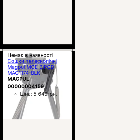
Немає в наявності
Сошки телескопічні
Magpul MOE BIPOD
MAG1174-BLK
MAGPUL
00000004159
Ціна:
5 640
грн.