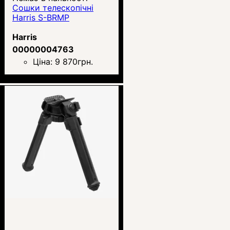
Сошки телескопічні
Harris S-BRMP
Harris
00000004763
Ціна:
9 870
грн.