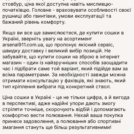
стовбур, ціна якої доступна навіть мисливцю-
початківцю. Головне - враховувати особливості своєї
рушниці або гвинтівки, умови експлуатації та
бажаний рівень комфорту.
Якщо ви все ще замислюєтеся, де купити сошки в
Україні, зверніть увагу на асортимент
arsenal911.com.ua, що пропонує якісний сервіс,
швидку доставку і великий вибір позицій. Не
забувайте, що купити сошки на зброю в інтернет
магазин - один із найзручніших способів заощадити
час і підібрати саме той варіант, який підійде вам за
всіма параметрами. За необхідності завжди можна
отримати консультацію у фахівців, які знають, який
тип кріплення вибрати під конкретний ствол.
Ціна сошки в Україні - це не тільки цифра, а й вигода
в перспективі, адже надійні упори дають змогу
стріляти точніше, скорочують відбій і допомагають
комфортно вести полювання. Нехай ваша покупка
принесе задоволення, а полювання або спортивні
змагання стануть ще більш результативними!