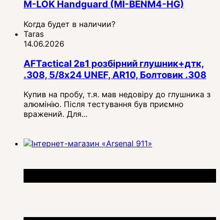
M-LOK Handguard (MI-BENM4-HG)
Когда будет в наличии?
Taras
14.06.2026
AFTactical 2в1 розбірний глушник+дтк,
.308, 5/8x24 UNEF, AR10, Болтовик .308
Купив на пробу, т.я. мав недовіру до глушника з
алюмінію. Після тестування був приємно
вражений. Для...