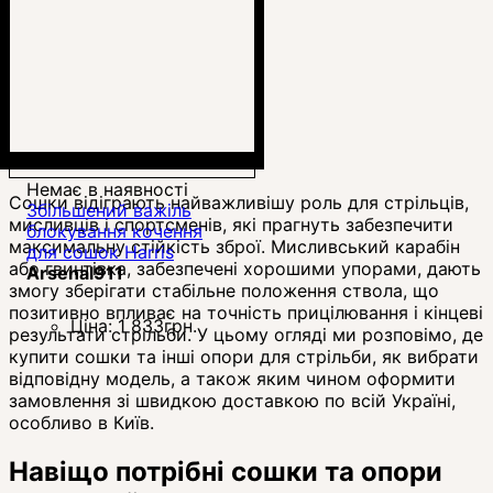
Немає в наявності
Сошки відіграють найважливішу роль для стрільців,
Збільшений важіль
мисливців і спортсменів, які прагнуть забезпечити
блокування кочення
максимальну стійкість зброї. Мисливський карабін
для сошок Harris
або гвинтівка, забезпечені хорошими упорами, дають
Arsenal911
змогу зберігати стабільне положення ствола, що
позитивно впливає на точність прицілювання і кінцеві
Ціна:
1 833
грн.
результати стрільби. У цьому огляді ми розповімо, де
купити сошки та інші опори для стрільби, як вибрати
відповідну модель, а також яким чином оформити
замовлення зі швидкою доставкою по всій Україні,
особливо в Київ.
Навіщо потрібні сошки та опори