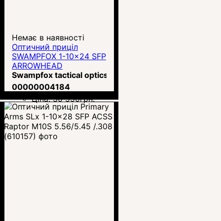
Немає в наявності
Оптичний приціл
SWAMPFOX 1-10x24 SFP
ARROWHEAD
(ARH11024-RL)
Swampfox tactical optics
00000004184
Ціна:
30 550
грн.