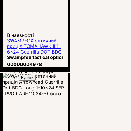
В наявності
SWAMPFOX оптичний
приціл TOMAHAWK II 1-
6x24 Guerrilla DOT BDC
(THK16241-RB)
Swampfox tactical optics
00000004978
Ціна:
23 735
грн.
Купити