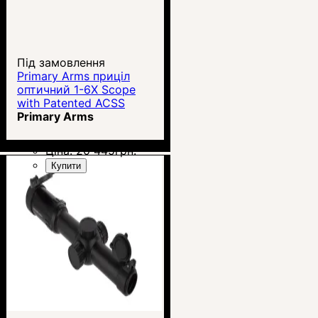
Під замовлення
Primary Arms приціл
оптичний 1-6X Scope
with Patented ACSS
7.62х39-300AAC
Primary Arms
Ціна:
20 445
грн.
Купити