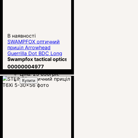
В наявності
SWAMPFOX оптичний
приціл Arrowhead
Guerrilla Dot BDC Long
1-10x24 SFP LPVO (
Swampfox tactical optics
ARH11024-B)
00000004977
Ціна:
25 850
грн.
Купити