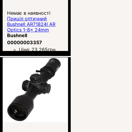
Немає в наявності
Приціл оптичний
Bushnell AR71824I AR
Optics 1-8x 24mm
Bushnell
00000003357
Ціна:
23 265
грн.