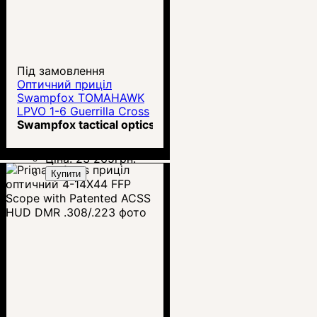
Під замовлення
Оптичний приціл
Swampfox TOMAHAWK
LPVO 1-6 Guerrilla Cross
MOA
Swampfox tactical optics
Ціна:
23 265
грн.
Купити