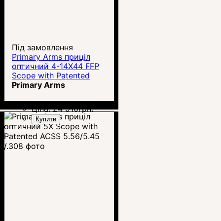
Під замовлення
Primary Arms приціл
оптичний 4-14X44 FFP
Scope with Patented
ACSS HUD DMR
Primary Arms
.308/.223
Ціна:
24 910
грн.
Купити