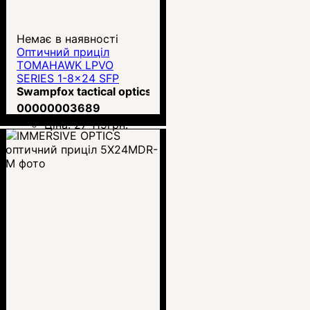
Немає в наявності
Оптичний приціл
TOMAHAWK LPVO
SERIES 1-8x24 SFP
Guerrilla DOT BDC
Swampfox tactical optics
(ATK18241-B)
00000003689
Ціна:
27 119
грн.