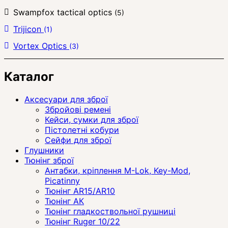
Swampfox tactical optics
(5)
Trijicon
(1)
Vortex Optics
(3)
Каталог
Аксесуари для зброї
Збройові ремені
Кейси, сумки для зброї
Пістолетні кобури
Сейфи для зброї
Глушники
Тюнінг зброї
Антабки, кріплення M-Lok, Key-Mod,
Picatinny
Тюнінг AR15/AR10
Тюнінг АК
Тюнінг гладкоствольної рушниці
Тюнінг Ruger 10/22