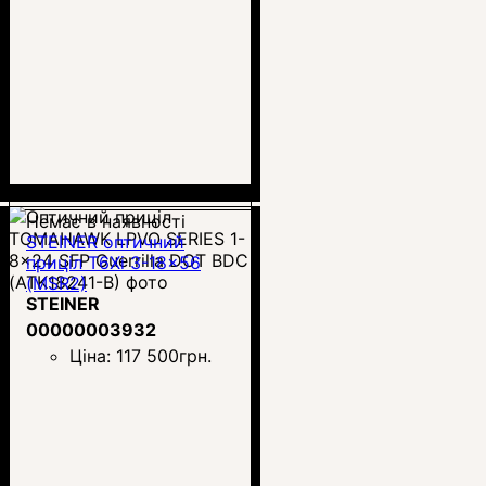
Немає в наявності
STEINER оптичний
приціл T6Xi 3-18x56
(MSR2)
STEINER
00000003932
Ціна:
117 500
грн.