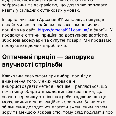
зображення та яскравістю, що дозволяє полювати
навіть у складних сутінкових умовах.
Інтернет-магазин Арсенал 911 запрошує покупців
ознайомитися з прайсом і каталогом оптичних
прицілів на сайті
https://arsenal911.com.ua/
в Україні. У
продажу є оптичні приціли за доступною вартістю,
збройові аксесуари та супутні товари. Ми продаємо
продукцію відомих виробників.
Оптичний приціл — запорука
влучності стрільби
Ключовим елементом при виборі прицілу є
визначення того, у яких умовах він
використовуватиметься частіше. Трапляється, що
початківці обирають моделі зі збільшеннями, що
значно перевищують їхні потреби, гадаючи, що це
може виявитися потенційно корисним. За високе
збільшення доводиться платити зменшеним полем
зору та меншою яскравістю, тому слід подумати про