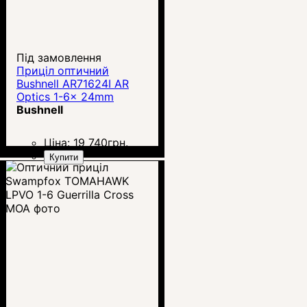
Під замовлення
Приціл оптичний
Bushnell AR71624I AR
Optics 1-6x 24mm
Bushnell
Ціна:
19 740
грн.
Купити