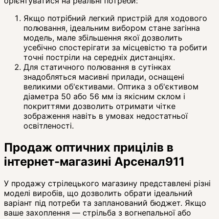
орієнтуватися на реальні потреби:
Якщо потрібний легкий пристрій для ходового
полювання, ідеальним вибором стане загінна
модель, мале збільшення якої дозволить
усебічно спостерігати за місцевістю та робити
точні постріли на середніх дистанціях.
Для статичного полювання в сутінках
знадобляться масивні прилади, оснащені
великими об'єктивами. Оптика з об'єктивом
діаметра 50 або 56 мм із якісним склом і
покриттями дозволить отримати чітке
зображення навіть в умовах недостатньої
освітленості.
Продаж оптичних прицілів в
інтернет-магазині Арсенал911
У продажу стрілецького магазину представлені різні
моделі виробів, що дозволить обрати ідеальний
варіант під потреби та запланований бюджет. Якщо
ваше захоплення — стрільба з вогнепальної або