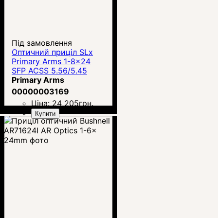
Під замовлення
Оптичний приціл SLx
Primary Arms 1-8x24
SFP ACSS 5.56/5.45
/.308
Primary Arms
00000003169
Ціна:
24 205
грн.
Купити