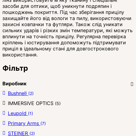
лінз використовуйте м'яку тканину і спеціальні
засоби для оптики, щоб уникнути подряпин і
пошкоджень покриття. Під час зберігання прицілу
захищайте його від вологи та пилу, використовуючи
захисні ковпачки та футляри. Також слід уникати
сильних ударів і різких змін температури, які можуть
вплинути на точність прицілу. Регулярна перевірка
кріплень і юстирування допоможуть підтримувати
приціл в ідеальному стані для довгострокового
використання.
Фільтр
Виробник
Bushnell
(2)
IMMERSIVE OPTICS
(5)
Leupold
(1)
Primary Arms
(7)
STEINER
(2)