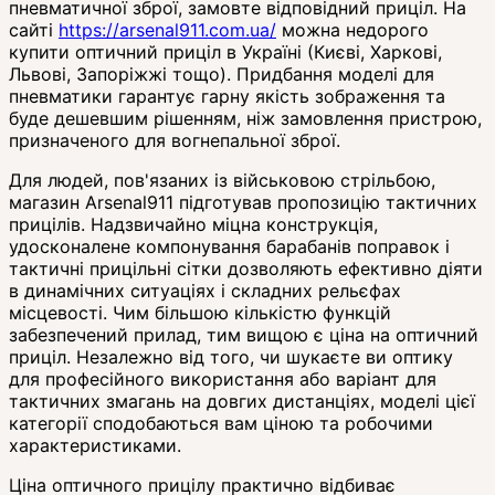
пневматичної зброї, замовте відповідний приціл. На
сайті
https://arsenal911.com.ua/
можна недорого
купити оптичний приціл в Україні (Києві, Харкові,
Львові, Запоріжжі тощо). Придбання моделі для
пневматики гарантує гарну якість зображення та
буде дешевшим рішенням, ніж замовлення пристрою,
призначеного для вогнепальної зброї.
Для людей, пов'язаних із військовою стрільбою,
магазин Arsenal911 підготував пропозицію тактичних
прицілів. Надзвичайно міцна конструкція,
удосконалене компонування барабанів поправок і
тактичні прицільні сітки дозволяють ефективно діяти
в динамічних ситуаціях і складних рельєфах
місцевості. Чим більшою кількістю функцій
забезпечений прилад, тим вищою є ціна на оптичний
приціл. Незалежно від того, чи шукаєте ви оптику
для професійного використання або варіант для
тактичних змагань на довгих дистанціях, моделі цієї
категорії сподобаються вам ціною та робочими
характеристиками.
Ціна оптичного прицілу практично відбиває