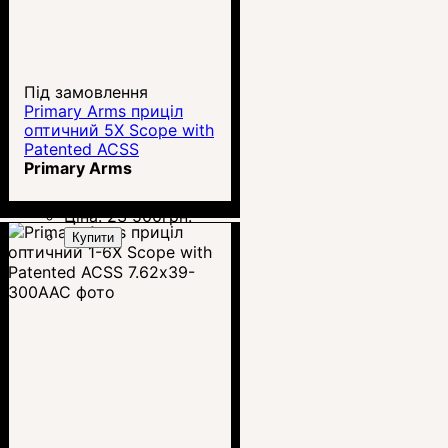
Під замовлення
Primary Arms приціл
оптичний 5X Scope with
Patented ACSS
5.56/5.45 /.308
Primary Arms
Ціна:
23 500
грн.
Купити