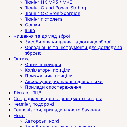
Тюнінг HK MP5 / MKE
Тюнінг Grand Power Stribog
Тюнінг CZ: Bren/Scorpion
Тюнінг пістолета
Сошки
Інше
Чищення та догляд зброї
Засоби для чищення та догляду зброї
Обладнання та інструменти для догляду за
зброєю
Оптика
Оптичні приціли
Коліматорні приціли
Призматичні приціли
Аксессуари, кріплення для оптики
Прилади спостереження
Ліхтарі, ЛЦВ
Спорядження для стрілецького спорту
Кемпінг, подорожі
Тепловізори, прилади нічного бачення
Ножі
Авторські ножі
Засоби для догляду за ножами