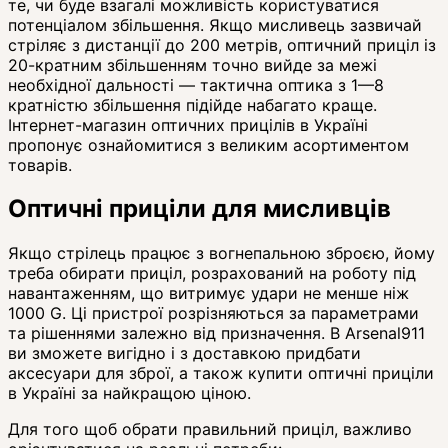
те, чи буде взагалі можливість користуватися
потенціалом збільшення. Якщо мисливець зазвичай
стріляє з дистанції до 200 метрів, оптичний приціл із
20-кратним збільшенням точно вийде за межі
необхідної дальності — тактична оптика з 1—8
кратністю збільшення підійде набагато краще.
Інтернет-магазин оптичних прицілів в Україні
пропонує ознайомитися з великим асортиментом
товарів.
Оптичні приціли для мисливців
Якщо стрілець працює з вогнепальною зброєю, йому
треба обирати приціл, розрахований на роботу під
навантаженням, що витримує удари не менше ніж
1000 G. Ці пристрої розрізняються за параметрами
та рішеннями залежно від призначення. В Arsenal911
ви зможете вигідно і з доставкою придбати
аксесуари для зброї, а також купити оптичні приціли
в Україні за найкращою ціною.
Для того щоб обрати правильний приціл, важливо