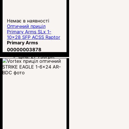
Немає в наявності
Оптичний приціл
Primary Arms SLx 1-
10x28 SFP ACSS Raptor
M10S 5.56/5.45 /.308
Primary Arms
(610157)
00000003878
Ціна:
27 730
грн.