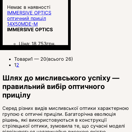
Немає в наявності
IMMERSIVE OPTICS
оптичний приціл
14X50MDE-M
IMMERSIVE OPTICS
Ціна:
18 753
грн.
Товари
1 —
20
(всього 26)
1
2
Шлях до мисливського успіху —
правильний вибір оптичного
прицілу
Серед різних видів мисливської оптики характерною
групою є оптичні приціли. Багаторічна еволюція
рішень, які використовуються в конструкції
стрілецької оптики, зумовила те, що сучасні моделі
відрізняються надзвичайно високою якістю