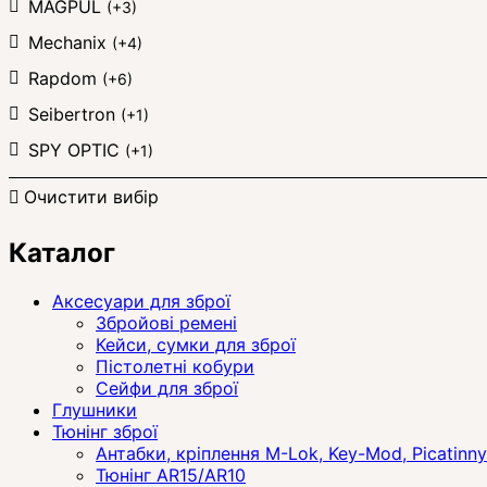
MAGPUL
(+3)
Mechanix
(+4)
Rapdom
(+6)
Seibertron
(+1)
SPY OPTIC
(+1)
Очистити вибір
Каталог
Аксесуари для зброї
Збройові ремені
Кейси, сумки для зброї
Пістолетні кобури
Сейфи для зброї
Глушники
Тюнінг зброї
Антабки, кріплення M-Lok, Key-Mod, Picatinny
Тюнінг AR15/AR10