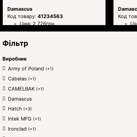
Damascus
Damasc
41234563
Ціна:
2 726
грн.
Ці
Фільтр
Виробник
Army of Poland
(+1)
Cabelas
(+1)
CAMELBAK
(+1)
Damascus
Hatch
(+3)
Intek MFG
(+1)
Ironclad
(+1)