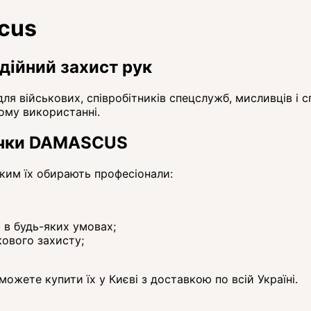
cus
дійний захист рук
я військових, співробітників спецслужб, мисливців і с
лому використанні.
вички DAMASCUS
ким їх обирають професіонали:
в будь-яких умовах;
кового захисту;
жете купити їх у Києві з доставкою по всій Україні.