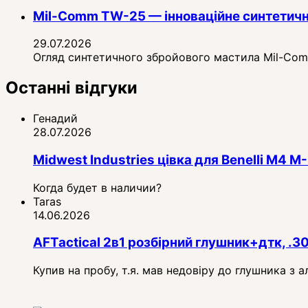
Mil-Comm TW-25 — інноваційне синтетичн
29.07.2026
Огляд синтетичного збройового мастила Mil-Comm 
Останні відгуки
Генадий
28.07.2026
Midwest Industries цівка для Benelli M4
Когда будет в наличии?
Taras
14.06.2026
AFTactical 2в1 розбірний глушник+дтк, .3
Купив на пробу, т.я. мав недовіру до глушника з 