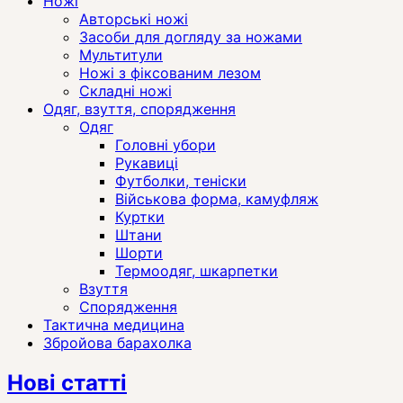
Ножі
Авторські ножі
Засоби для догляду за ножами
Мультитули
Ножі з фіксованим лезом
Складні ножі
Одяг, взуття, спорядження
Одяг
Головні убори
Рукавиці
Футболки, теніски
Військова форма, камуфляж
Куртки
Штани
Шорти
Термоодяг, шкарпетки
Взуття
Спорядження
Тактична медицина
Збройова барахолка
Нові статті