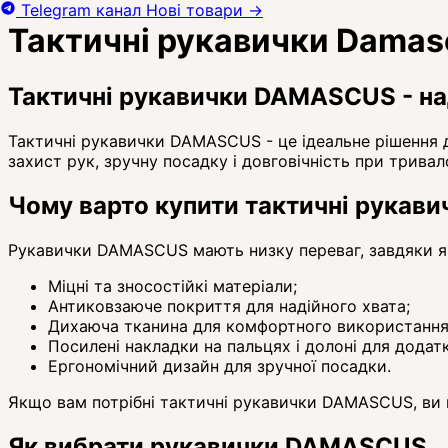
Telegram канал
Нові товари
→
Тактичні рукавички Damas
Тактичні рукавички DAMASCUS - на
Тактичні рукавички DAMASCUS - це ідеальне рішення дл
захист рук, зручну посадку і довговічність при трива
Чому варто купити тактичні рука
Рукавички DAMASCUS мають низку переваг, завдяки я
Міцні та зносостійкі матеріали;
Антиковзаюче покриття для надійного хвата;
Дихаюча тканина для комфортного використання 
Посилені накладки на пальцях і долоні для додат
Ергономічний дизайн для зручної посадки.
Якщо вам потрібні тактичні рукавички DAMASCUS, ви мо
Як вибрати рукавички DAMASCUS