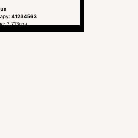
us
41234563
на:
3 713
грн.