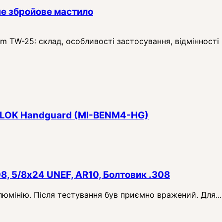
е збройове мастило
TW-25: склад, особливості застосування, відмінності в
 M-LOK Handguard (MI-BENM4-HG)
08, 5/8x24 UNEF, AR10, Болтовик .308
алюмінію. Після тестування був приємно вражений. Для...