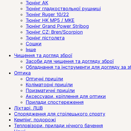
Тюнінг АК
Тюнінг гладкоствольної рушниці
Тюнінг Ruger 10/22
Тюнінг HK MP5 / MKE
Тюнінг Grand Power Stribog
Тюнінг CZ: Bren/Scorpion
Тюнінг пістолета
Сошки
Інше
Чищення та догляд зброї
Засоби для чищення та догляду зброї
Обладнання та інструменти для догляду за 
Оптика
Оптичні приціли
Коліматорні приціли
Призматичні приціли
Аксессуари, кріплення для оптики
Прилади спостереження
Ліхтарі, ЛЦВ
Спорядження для стрілецького спорту
Кемпінг, подорожі
Тепловізори, прилади нічного бачення