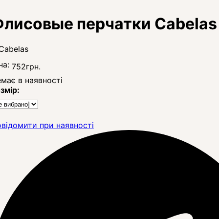
лисовые перчатки Cabelas 
на:
752
грн.
має в наявності
змір:
відомити при наявності