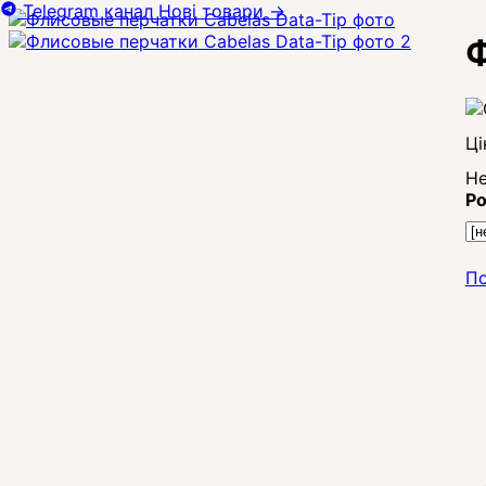
Telegram канал
Нові товари
→
Ф
Ці
Не
Ро
По