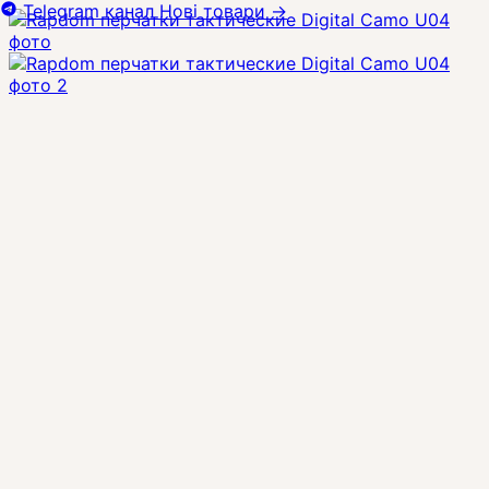
Telegram канал
Нові товари
→