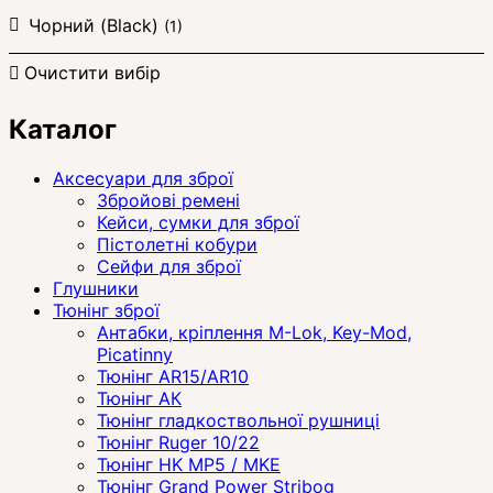
Чорний (Black)
(1)
Очистити вибір
Каталог
Аксесуари для зброї
Збройові ремені
Кейси, сумки для зброї
Пістолетні кобури
Сейфи для зброї
Глушники
Тюнінг зброї
Антабки, кріплення M-Lok, Key-Mod,
Picatinny
Тюнінг AR15/AR10
Тюнінг АК
Тюнінг гладкоствольної рушниці
Тюнінг Ruger 10/22
Тюнінг HK MP5 / MKE
Тюнінг Grand Power Stribog