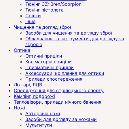
Тюнінг CZ: Bren/Scorpion
Тюнінг пістолета
Сошки
Інше
Чищення та догляд зброї
Засоби для чищення та догляду зброї
Обладнання та інструменти для догляду за
зброєю
Оптика
Оптичні приціли
Коліматорні приціли
Призматичні приціли
Аксессуари, кріплення для оптики
Прилади спостереження
Ліхтарі, ЛЦВ
Спорядження для стрілецького спорту
Кемпінг, подорожі
Тепловізори, прилади нічного бачення
Ножі
Авторські ножі
Засоби для догляду за ножами
Мультитули