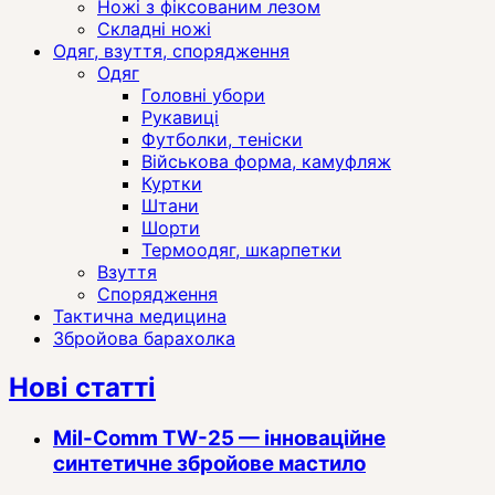
Ножі з фіксованим лезом
Складні ножі
Одяг, взуття, спорядження
Одяг
Головні убори
Рукавиці
Футболки, теніски
Військова форма, камуфляж
Куртки
Штани
Шорти
Термоодяг, шкарпетки
Взуття
Спорядження
Тактична медицина
Збройова барахолка
Нові статті
Mil-Comm TW-25 — інноваційне
синтетичне збройове мастило