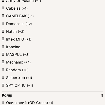
Army of Poland
(+1)
Cabelas
(+1)
CAMELBAK
(+1)
Damascus
(+2)
Hatch
(+3)
Intek MFG
(+1)
Ironclad
MAGPUL
(+3)
Mechanix
(+4)
Rapdom
(+6)
Seibertron
(+1)
SPY OPTIC
(+1)
Колір
Оливковий (OD Green)
(1)