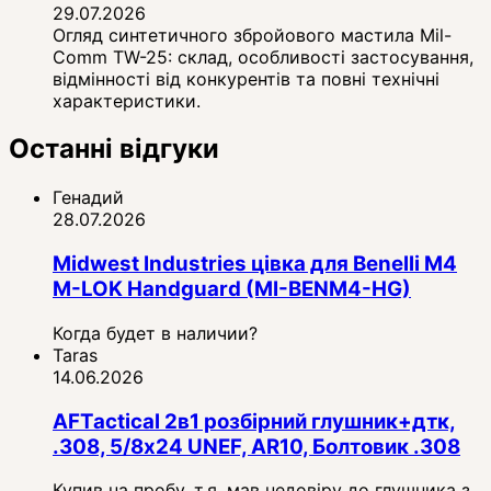
29.07.2026
Огляд синтетичного збройового мастила Mil-
Comm TW-25: склад, особливості застосування,
відмінності від конкурентів та повні технічні
характеристики.
Останні відгуки
Генадий
28.07.2026
Midwest Industries цівка для Benelli M4
M-LOK Handguard (MI-BENM4-HG)
Когда будет в наличии?
Taras
14.06.2026
AFTactical 2в1 розбірний глушник+дтк,
.308, 5/8x24 UNEF, AR10, Болтовик .308
Купив на пробу, т.я. мав недовіру до глушника з