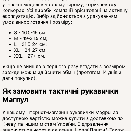
утеплені моделі в чорному, сірому, коричневому
кольорах. Усі вироби компанії орієнтовані на активну
експлуатацію. Вибір здійснюється з урахуванням
умов використання і розміру:
S - 16,5-19 см;
M - 19-21,5 см;
L - 21,5-24 см;
XL - 24-27 см;
XXL - 27+ см.
Якщо не вийшло з першого разу вгадати з розміром,
завжди можна здійснити обмін (протягом 14 днів з
дати покупки).
Як замовити тактичні рукавички
Магпул
У нашому інтернет-магазині рукавички Magpul за
доступною вартістю можна купити з доставкою по
Києву та іншим містам України. Відправлення
виконується через відділення "Нової Пошти". Також