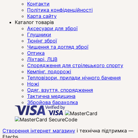
Контакти
Політика конфіденційності
Карта сайту
Каталог товарів
Аксесуари для зброї
Глушники
Тюнінг зброї
Чищення та догляд зброї
Оптика
Ліхтарі, ЛЦВ
Спорядження для стрілецького спорту
Кемпінг, подорожі
Тепловізори, прилади нічного бачення
Ножі
Одяг, взуття, спорядження
Тактична медицина
Збройова барахолка
Створення інтернет магазину
і технічна підтримка —
Etechs
.