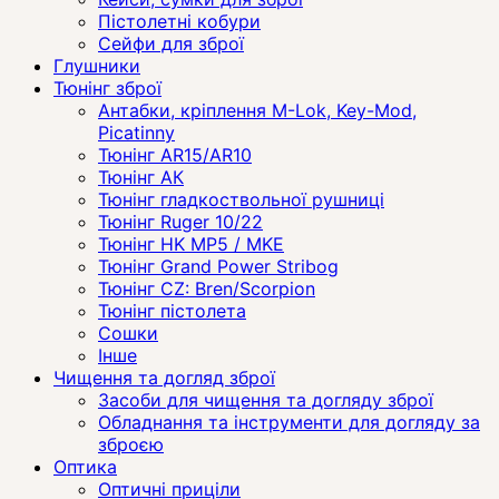
Пістолетні кобури
Сейфи для зброї
Глушники
Тюнінг зброї
Антабки, кріплення M-Lok, Key-Mod,
Picatinny
Тюнінг AR15/AR10
Тюнінг АК
Тюнінг гладкоствольної рушниці
Тюнінг Ruger 10/22
Тюнінг HK MP5 / MKE
Тюнінг Grand Power Stribog
Тюнінг CZ: Bren/Scorpion
Тюнінг пістолета
Сошки
Інше
Чищення та догляд зброї
Засоби для чищення та догляду зброї
Обладнання та інструменти для догляду за
зброєю
Оптика
Оптичні приціли