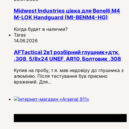
Midwest Industries цівка для Benelli M4
M-LOK Handguard (MI-BENM4-HG)
Когда будет в наличии?
Taras
14.06.2026
AFTactical 2в1 розбірний глушник+дтк,
.308, 5/8x24 UNEF, AR10, Болтовик .308
Купив на пробу, т.я. мав недовіру до глушника з
алюмінію. Після тестування був приємно
вражений. Для...