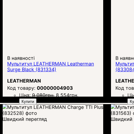
В наявності
В наявн
Мультитул LEATHERMAN Leatherman
Мульти
Surge Black (831334)
(83308
LEATHERMAN
LEATH
00000004903
Ціна:
9 080
грн.
8 554
грн.
Ці
Купити
Ку
Швидкий перегляд
Швидкий 