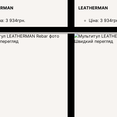
ERMAN
LEATHERMAN
на:
3 934
грн.
Ціна:
3 934
гр
перегляд
Швидкий перегляд