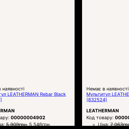
 наявності
Немає в наявності
тул LEATHERMAN Rebar Black
Мультитул LEATH
)
(832524)
ERMAN
LEATHERMAN
00000004902
0000
на:
5 909
грн.
5 546
грн.
Ціна:
7 063
гр