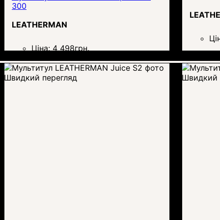
300
LEATH
LEATHERMAN
Ці
Ціна:
4 498
грн.
Швидкий перегляд
Швидкий 