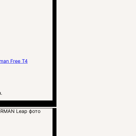
man Free T4
.