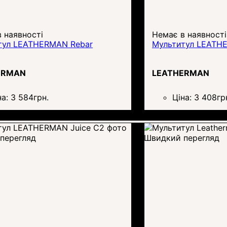
 наявності
Немає в наявності
тул LEATHERMAN Rebar
Мультитул LEATHE
ERMAN
LEATHERMAN
на:
3 584
грн.
Ціна:
3 408
гр
перегляд
Швидкий перегляд