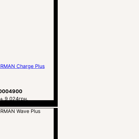
RMAN Charge Plus
0004900
н.
9 024
грн.