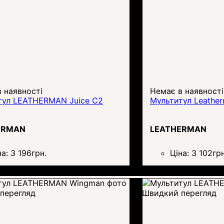
 наявності
Немає в наявності
тул LEATHERMAN Juice C2
Мультитул Leather
ERMAN
LEATHERMAN
на:
3 196
грн.
Ціна:
3 102
грн
перегляд
Швидкий перегляд