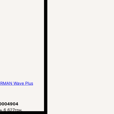
ERMAN Wave Plus
0004904
н.
6 627
грн.