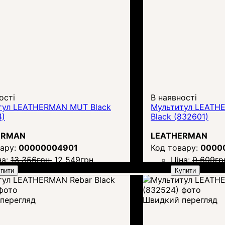
ості
В наявності
тул LEATHERMAN MUT Black
Мультитул LEATHE
4)
Black (832601)
ERMAN
LEATHERMAN
00000004901
0000
на:
13 356
грн.
12 549
грн.
Ціна:
9 609
гр
пити
Купити
перегляд
Швидкий перегляд