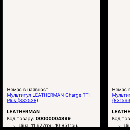
Немає в наявності
Немає в
Мультитул LEATHERMAN Charge TTI
Мульти
Plus (832528)
(831563
LEATHERMAN
LEATH
00000004899
Ціна:
11 627
грн.
10 951
грн.
Ці