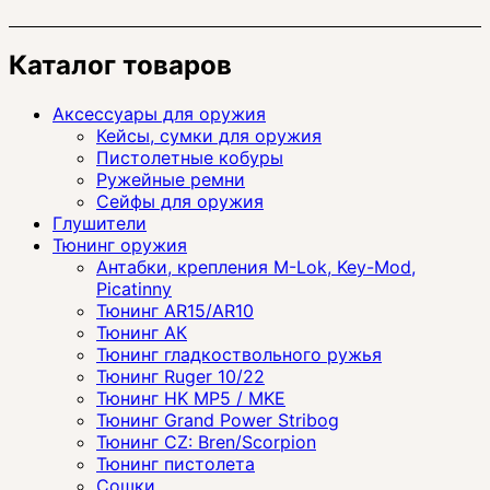
Каталог товаров
Аксессуары для оружия
Кейсы, сумки для оружия
Пистолетные кобуры
Ружейные ремни
Сейфы для оружия
Глушители
Тюнинг оружия
Антабки, крепления M-Lok, Key-Mod,
Picatinny
Тюнинг AR15/AR10
Тюнинг АК
Тюнинг гладкоствольного ружья
Тюнинг Ruger 10/22
Тюнинг HK MP5 / MKE
Тюнинг Grand Power Stribog
Тюнинг CZ: Bren/Scorpion
Тюнинг пистолета
Сошки