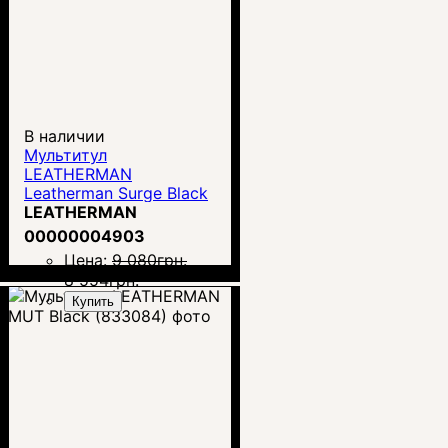
В наличии
Мультитул
LEATHERMAN
Leatherman Surge Black
(831334)
LEATHERMAN
00000004903
Цена:
9 080
грн.
8 554
грн.
Купить