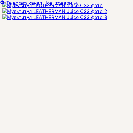
Telegram канал
Нові товари
→