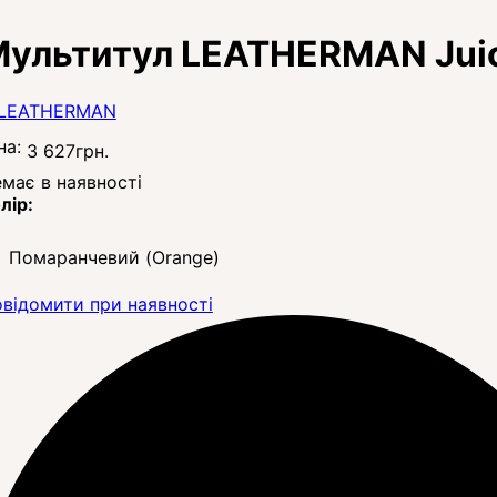
ультитул LEATHERMAN Jui
на:
3 627
грн.
має в наявності
лір:
Помаранчевий (Orange)
відомити при наявності