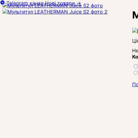
Telegram канал
Нові товари
→
М
Ці
Не
Ко
По