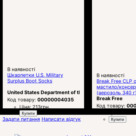
В наявності
Шкарпетки U.S. Military
В наявності
Surplus Boot Socks
Break Free CLP 
мастило/консер
United States Department of the Army
(аерозоль 340 г
Break Free
00000004035
00
Ціна:
213
грн.
Ціна:
1 692
Купити
Задати питання
Написати відгук
Купити