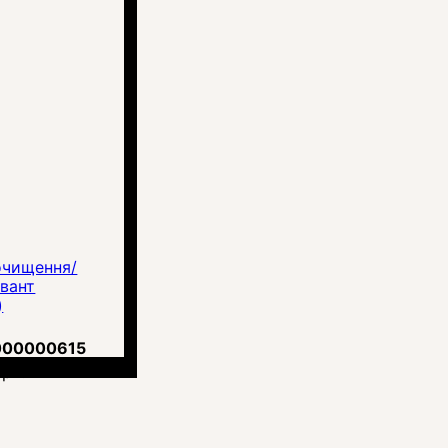
очищення/
вант
)
000000615
грн.