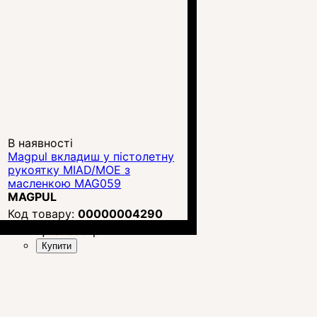
В наявності
Magpul вкладиш у пістолетну
рукоятку MIAD/MOE з
масленкою MAG059
MAGPUL
00000004290
Ціна:
893
грн.
Купити