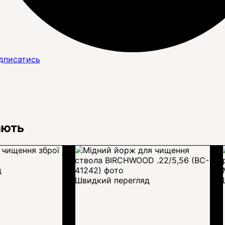
дписатись
ають
д
Швидкий перегляд