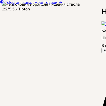
Telegram канал
Нові товари
→
Н
Ці
В 
К