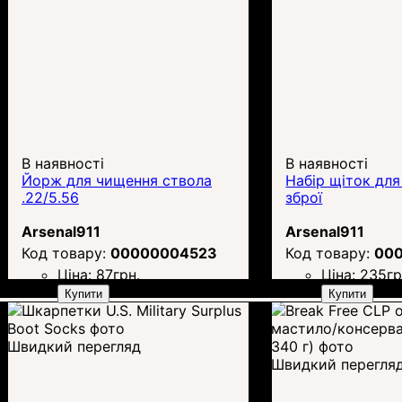
В наявності
В наявності
Йорж для чищення ствола
Набір щіток дл
.22/5.56
зброї
Arsenal911
Arsenal911
00000004523
00
Ціна:
87
грн.
Ціна:
235
гр
Купити
Купити
Швидкий перегляд
Швидкий перегля