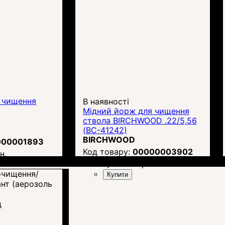
я чищення
В наявності
Мідний йорж для чищення
ствола BIRCHWOOD .22/5,56
(BC-41242)
BIRCHWOOD
000001893
00000003902
н.
Ціна:
188
грн.
Купити
д