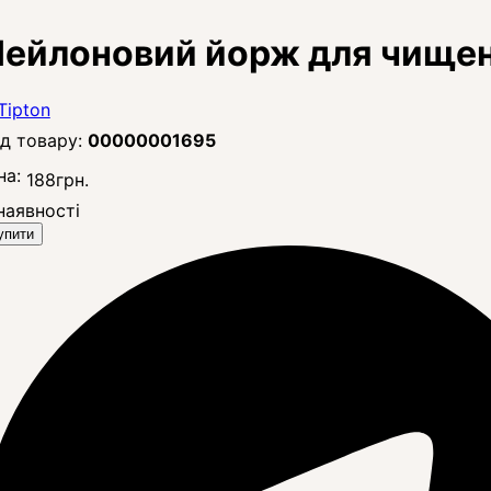
ейлоновий йорж для чищенн
00000001695
на:
188
грн.
наявності
упити