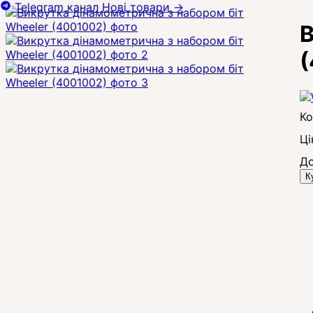
Telegram канал
Нові товари
→
В
(
Ці
До
К