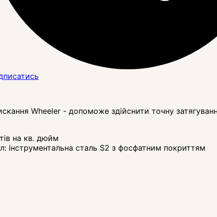
дписатись
скання Wheeler - допоможе здійснити точну затягуванн
тів на кв. дюйм
ал: інструментальна сталь S2 з фосфатним покриттям