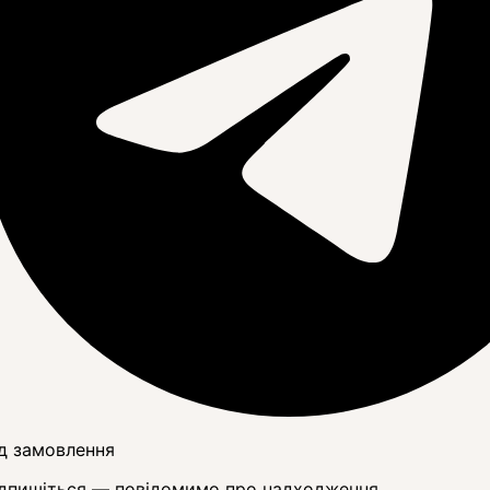
д замовлення
дпишіться — повідомимо про надходження