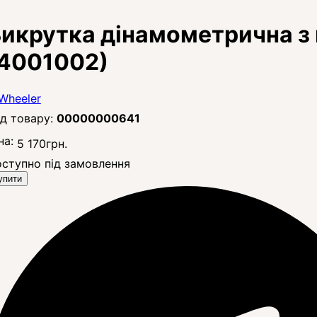
икрутка дінамометрична з 
4001002)
00000000641
на:
5 170
грн.
ступно під замовлення
упити