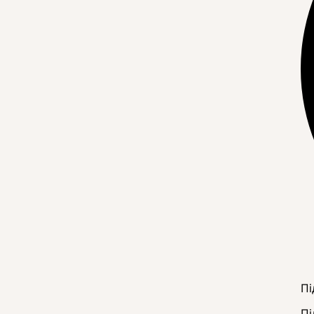
Пі
Пі