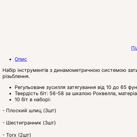
Пі
Опис
Набір інструментів з динамометричною системою зати
різьблення.
Регульоване зусилля затягування від 10 до 65 фун
Твердість біт: 56-58 за шкалою Роквелла, матері
10 біт в наборі:
- Плоский шлиц (3шт)
- Шестигранник (3шт)
- Torx (2шт)