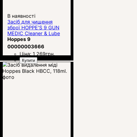
В наявності
Засіб для чищення
зброї HOPPE'S 9 GUN
MEDIC Cleaner & Lube
(284g)
Hoppes 9
00000003666
Ціна:
1 269
грн.
Купити