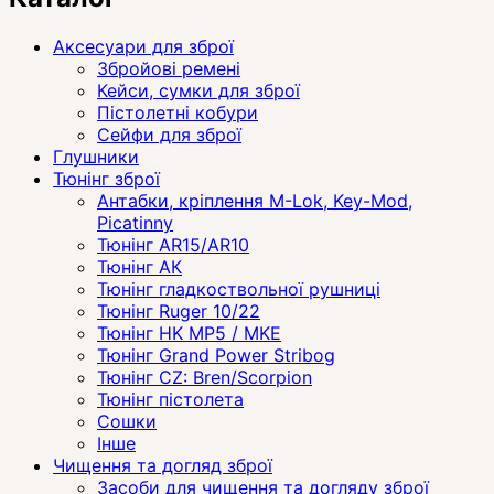
Аксесуари для зброї
Збройові ремені
Кейси, сумки для зброї
Пістолетні кобури
Сейфи для зброї
Глушники
Тюнінг зброї
Антабки, кріплення M-Lok, Key-Mod,
Picatinny
Тюнінг AR15/AR10
Тюнінг АК
Тюнінг гладкоствольної рушниці
Тюнінг Ruger 10/22
Тюнінг HK MP5 / MKE
Тюнінг Grand Power Stribog
Тюнінг CZ: Bren/Scorpion
Тюнінг пістолета
Сошки
Інше
Чищення та догляд зброї
Засоби для чищення та догляду зброї