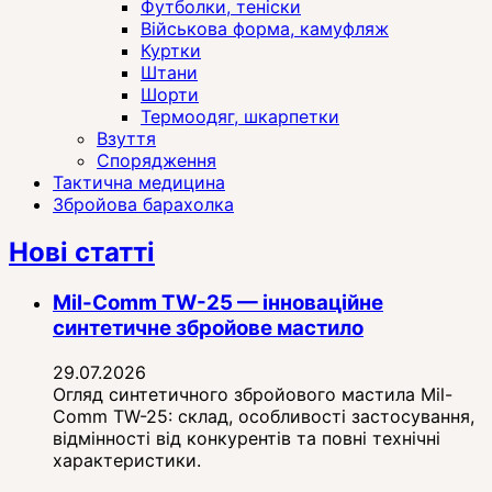
Футболки, теніски
Військова форма, камуфляж
Куртки
Штани
Шорти
Термоодяг, шкарпетки
Взуття
Спорядження
Тактична медицина
Збройова барахолка
Нові статті
Mil-Comm TW-25 — інноваційне
синтетичне збройове мастило
29.07.2026
Огляд синтетичного збройового мастила Mil-
Comm TW-25: склад, особливості застосування,
відмінності від конкурентів та повні технічні
характеристики.