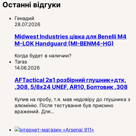
Останні відгуки
Генадий
28.07.2026
Midwest Industries цівка для Benelli M4
M-LOK Handguard (MI-BENM4-HG)
Когда будет в наличии?
Taras
14.06.2026
AFTactical 2в1 розбірний глушник+дтк,
.308, 5/8x24 UNEF, AR10, Болтовик .308
Купив на пробу, т.я. мав недовіру до глушника з
алюмінію. Після тестування був приємно
вражений. Для...