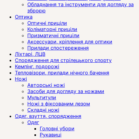
Обладнання та інструменти для догляду за
зброєю
Оптика
Оптичні приціли
Коліматорні приціли
Призматичні приціли
Аксессуари, кріплення для оптики
Прилади спостереження
Ліхтарі, ЛЦВ
Спорядження для стрілецького спорту
Кемпінг, подорожі
Тепловізори, прилади нічного бачення
Ножі
Авторські ножі
Засоби для догляду за ножами
Мультитули
Ножі з фіксованим лезом
Складні ножі
Одяг, взуття, спорядження
Одяг
Головні убори
Рукавиці