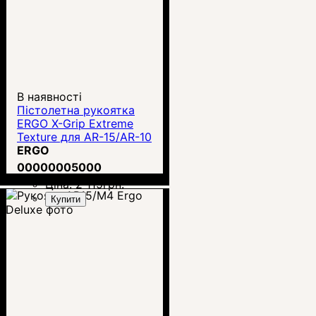
В наявності
Пістолетна рукоятка
ERGO X-Grip Extreme
Texture для AR-15/AR-10
(4007)
ERGO
00000005000
Ціна:
2 115
грн.
Купити