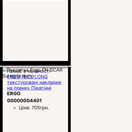
Немає в наявності
ERGO FULL LONG
текстуровані накладки
на планку Пікатінні
(4335)
ERGO
00000004401
Ціна:
705
грн.