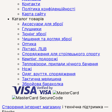
Контакти
Політика конфіденційності
Карта сайту
Каталог товарів
Аксесуари для зброї
Глушники
Тюнінг зброї
Чищення та догляд зброї
Оптика
Ліхтарі, ЛЦВ
Спорядження для стрілецького спорту
Кемпінг, подорожі
Тепловізори, прилади нічного бачення
Ножі
Одяг, взуття, спорядження
Тактична медицина
Збройова барахолка
Створення інтернет магазину
і технічна підтримка —
Etechs
.