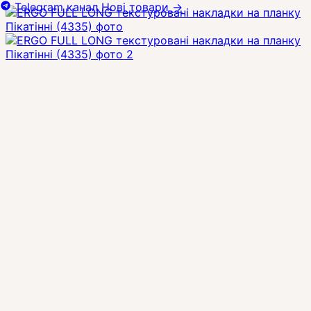
Telegram канал
Нові товари
→