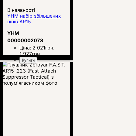
В наявності
YHM набір збільшених
пінів AR15
YHM
00000002078
Ціна:
2 021
грн.
1 927
грн.
Купити