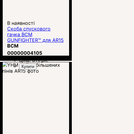
В наявності
Скоба спускового
гачка BCM
GUNFIGHTER™ для AR15
(BCM-GTG-MOD-0-BLK)
BCM
00000004105
Ціна:
611
грн.
Купити