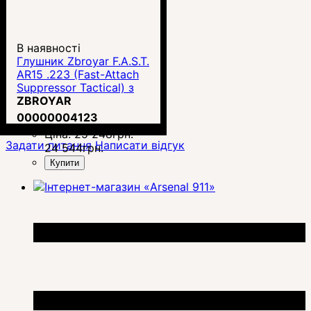
В наявності
Глушник Zbroyar F.A.S.T.
AR15 .223 (Fast-Attach
Suppressor Tactical) з
полум'ягасником
ZBROYAR
00000004123
Ціна:
25 248
грн.
Задати питання
Написати відгук
24 544
грн.
Купити