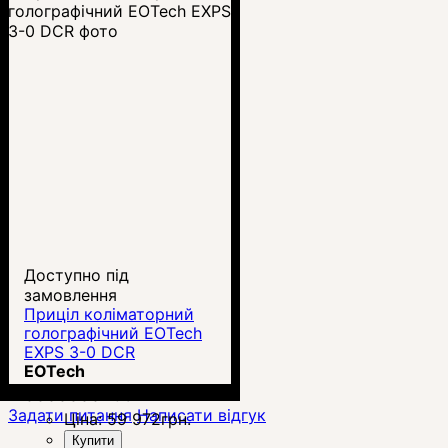
Доступно під
замовлення
Приціл коліматорний
голографічний EOTech
EXPS 3-0 DCR
EOTech
00000004637
Задати питання
Написати відгук
Ціна:
59 972
грн.
Купити