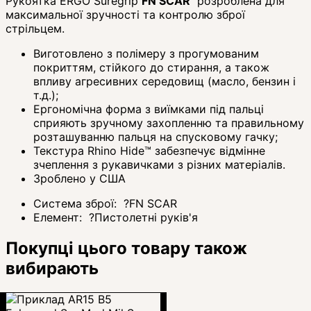
Рукоятка ERGO Suregrip
FN SCAR
розроблена для
максимальної зручності та контролю зброї
стрільцем.
Виготовлено з полімеру з прогумованим
покриттям, стійкого до стирання, а також
впливу агресивних середовищ (масло, бензин і
т.д.);
Ергономічна форма з виїмками під пальці
сприяють зручному захопленню та правильному
розташуванню пальця на спусковому гачку;
Текстура Rhino Hide™ забезпечує відмінне
зчеплення з рукавичками з різних матеріалів.
Зроблено у США
Система зброї:
?
FN SCAR
Елемент:
?
Пистолетні руків'я
Покупці цього товару також
вибирають