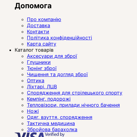
Допомога
Про компанію
Доставка
Контакти
Політика конфіденційності
Карта сайту
Каталог товарів
Аксесуари для зброї
Глушники
Тюнінг зброї
Чищення та догляд зброї
Оптика
Ліхтарі, ЛЦВ
Спорядження для стрілецького спорту
Кемпінг, подорожі
Тепловізори, прилади нічного бачення
Ножі
Одяг, взуття, спорядження
Тактична медицина
Збройова барахолка