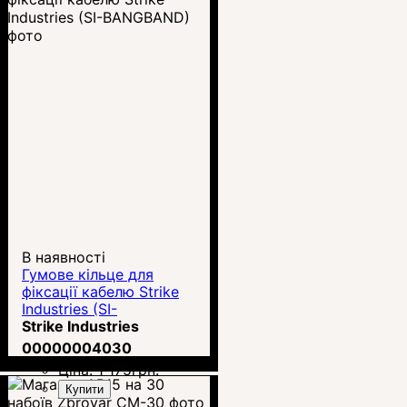
В наявності
Гумове кільце для
фіксації кабелю Strike
Industries (SI-
BANGBAND)
Strike Industries
00000004030
Ціна:
1 175
грн.
Купити