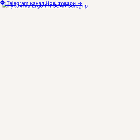
Telegram канал
Нові товари
→