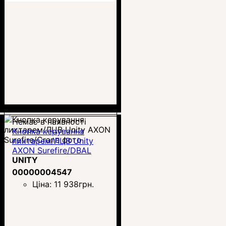
Немає в наявності
Кнопка керування
лихтарем/ЛЦВ Unity
AXON Surefire/DBAL
UNITY
00000004547
Ціна:
11 938
грн.