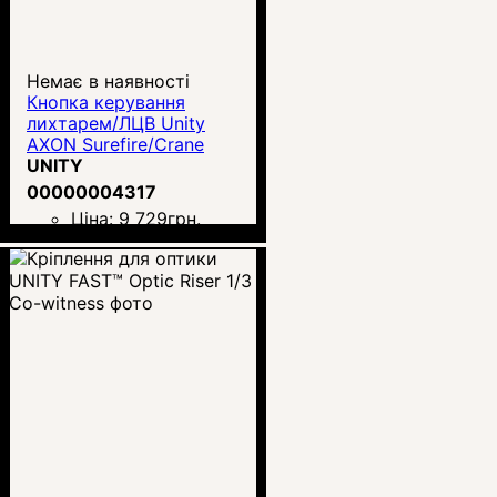
Немає в наявності
Кнопка керування
лихтарем/ЛЦВ Unity
AXON Surefire/Crane
UNITY
00000004317
Ціна:
9 729
грн.