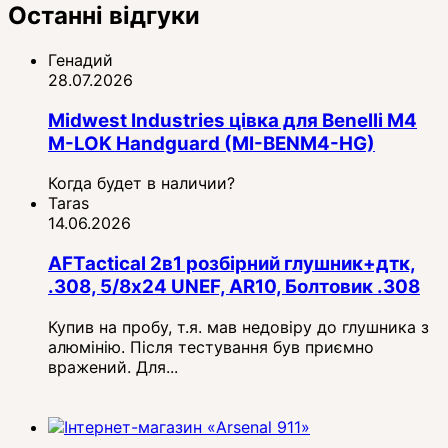
Останні відгуки
Генадий
28.07.2026
Midwest Industries цівка для Benelli M4
M-LOK Handguard (MI-BENM4-HG)
Когда будет в наличии?
Taras
14.06.2026
AFTactical 2в1 розбірний глушник+дтк,
.308, 5/8x24 UNEF, AR10, Болтовик .308
Купив на пробу, т.я. мав недовіру до глушника з
алюмінію. Після тестування був приємно
вражений. Для...