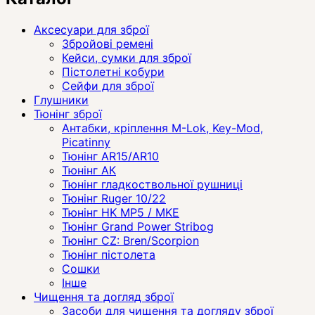
Аксесуари для зброї
Збройові ремені
Кейси, сумки для зброї
Пістолетні кобури
Сейфи для зброї
Глушники
Тюнінг зброї
Антабки, кріплення M-Lok, Key-Mod,
Picatinny
Тюнінг AR15/AR10
Тюнінг АК
Тюнінг гладкоствольної рушниці
Тюнінг Ruger 10/22
Тюнінг HK MP5 / MKE
Тюнінг Grand Power Stribog
Тюнінг CZ: Bren/Scorpion
Тюнінг пістолета
Сошки
Інше
Чищення та догляд зброї
Засоби для чищення та догляду зброї