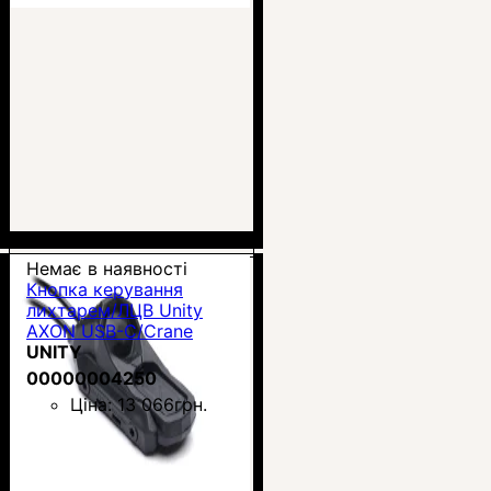
Немає в наявності
Кнопка керування
лихтарем/ЛЦВ Unity
AXON USB-C/Crane
UNITY
00000004250
Ціна:
13 066
грн.