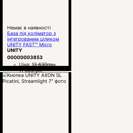
Немає в наявності
База під коліматор з
інтегрованим ціликом
UNITY FAST™ Micro
UNITY
00000003853
Ціна:
13 630
грн.
11 985
грн.