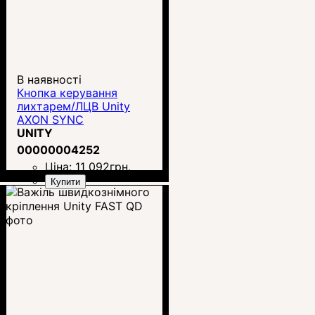
В наявності
Кнопка керування
лихтарем/ЛЦВ Unity
AXON SYNC
Surefire/Crane
UNITY
00000004252
Ціна:
11 092
грн.
Купити