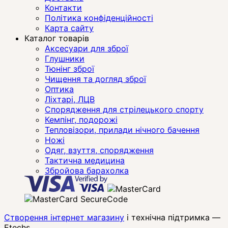
Контакти
Політика конфіденційності
Карта сайту
Каталог товарів
Аксесуари для зброї
Глушники
Тюнінг зброї
Чищення та догляд зброї
Оптика
Ліхтарі, ЛЦВ
Спорядження для стрілецького спорту
Кемпінг, подорожі
Тепловізори, прилади нічного бачення
Ножі
Одяг, взуття, спорядження
Тактична медицина
Збройова барахолка
Створення інтернет магазину
і технічна підтримка —
Etechs
.