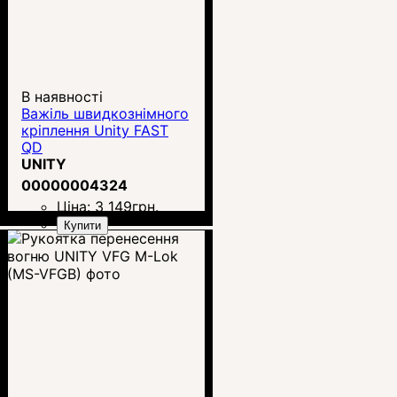
В наявності
Важіль швидкознімного
кріплення Unity FAST
QD
UNITY
00000004324
Ціна:
3 149
грн.
Купити