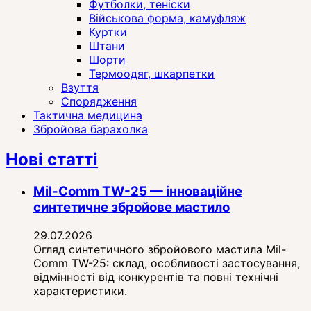
Футболки, теніски
Військова форма, камуфляж
Куртки
Штани
Шорти
Термоодяг, шкарпетки
Взуття
Спорядження
Тактична медицина
Збройова барахолка
Нові статті
Mil-Comm TW-25 — інноваційне
синтетичне збройове мастило
29.07.2026
Огляд синтетичного збройового мастила Mil-
Comm TW-25: склад, особливості застосування,
відмінності від конкурентів та повні технічні
характеристики.