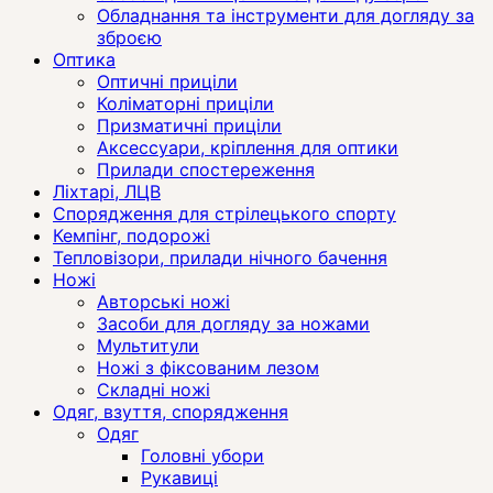
Обладнання та інструменти для догляду за
зброєю
Оптика
Оптичні приціли
Коліматорні приціли
Призматичні приціли
Аксессуари, кріплення для оптики
Прилади спостереження
Ліхтарі, ЛЦВ
Спорядження для стрілецького спорту
Кемпінг, подорожі
Тепловізори, прилади нічного бачення
Ножі
Авторські ножі
Засоби для догляду за ножами
Мультитули
Ножі з фіксованим лезом
Складні ножі
Одяг, взуття, спорядження
Одяг
Головні убори
Рукавиці