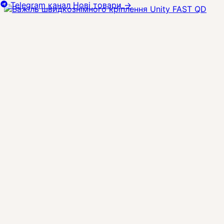
Telegram канал
Нові товари
→