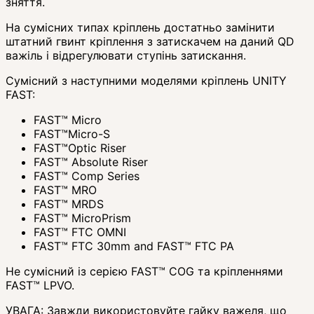
зняття.
На сумісних типах кріплень достатньо замінити
штатний гвинт кріплення з затискачем на даний QD
важіль і відрегулювати ступінь затискання.
Сумісний з наступними моделями кріплень UNITY
FAST:
FAST™ Micro
FAST™Micro-S
FAST™Optic Riser
FAST™ Absolute Riser
FAST™ Comp Series
FAST™ MRO
FAST™ MRDS
FAST™ MicroPrism
FAST™ FTC OMNI
FAST™ FTC 30mm and FAST™ FTC PA
Не сумісний із серією FAST™ COG та кріпленнями
FAST™ LPVO.
УВАГА: Завжди використовуйте гайку важеля, що