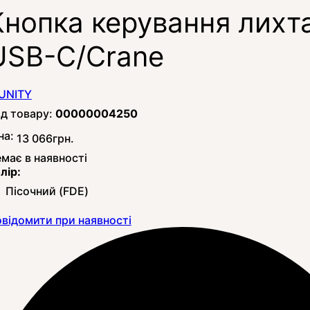
Кнопка керування лихт
USB-C/Crane
00000004250
на:
13 066
грн.
має в наявності
лір:
Пісочний (FDE)
відомити при наявності