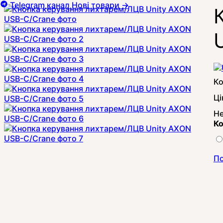
Telegram канал
Нові товари
→
Ці
Не
Ко
По