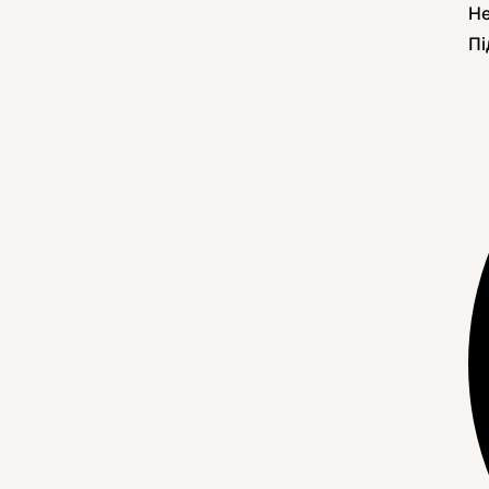
Не
Пі