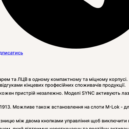
дписатись
арем та ЛЦВ в одному компактному та міцному корпусі.
відгуками кінцевих професійних споживачів продукції.
ожен пристрій незалежно. Моделі SYNC активують лазер
М1913. Можливе також встановлення на слоти M-Lok - 
ізницю між двома кнопками управління щоб виключити пл
чем, який підтримує короткочасну та постійну активац