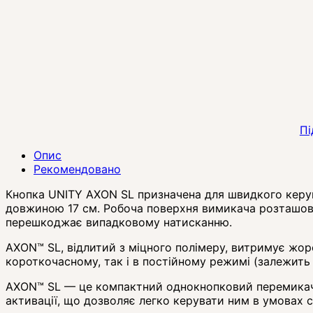
Пі
Опис
Рекомендовано
Кнопка UNITY AXON SL призначена для швидкого керува
довжиною 17 см. Робоча поверхня вимикача розташова
перешкоджає випадковому натисканню.
AXON™ SL, відлитий з міцного полімеру, витримує жор
короткочасному, так і в постійному режимі (залежить 
AXON™ SL — це компактний однокнопковий перемикач у
активації, що дозволяє легко керувати ним в умовах 