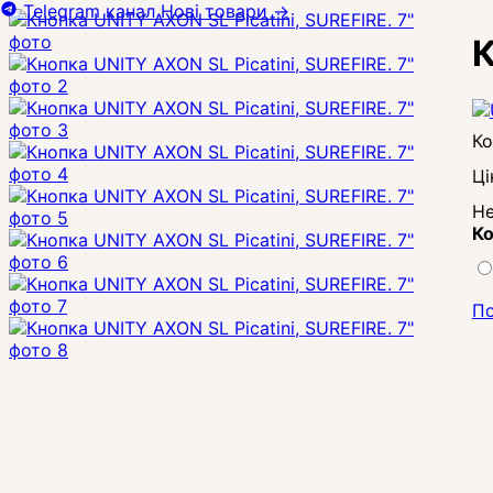
Telegram канал
Нові товари
→
К
Ці
Не
Ко
По