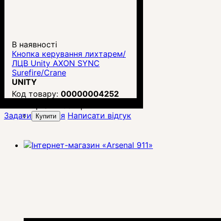
В наявності
Кнопка керування лихтарем/
ЛЦВ Unity AXON SYNC
Surefire/Crane
UNITY
00000004252
Ціна:
11 092
грн.
Задати питання
Написати відгук
Купити