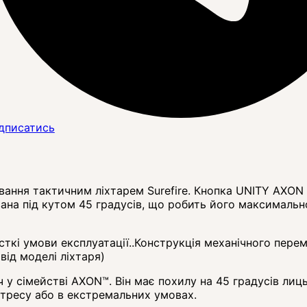
дписатись
ння тактичним ліхтарем Surefire. Кнопка UNITY AXON к
на під кутом 45 градусів, що робить його максимально
сткі умови експлуатації..Конструкція механічного пер
від моделі ліхтаря)
 сімействі AXON™. Він має похилу на 45 градусів лиць
стресу або в екстремальних умовах.