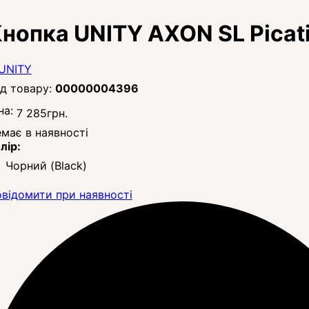
нопка UNITY AXON SL Picatin
00000004396
на:
7 285
грн.
має в наявності
лір:
Чорний (Black)
відомити при наявності