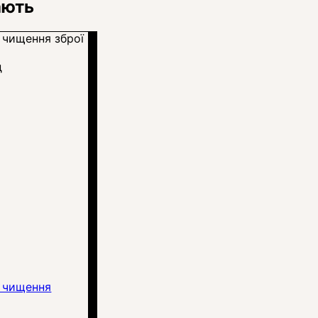
ають
д
я чищення