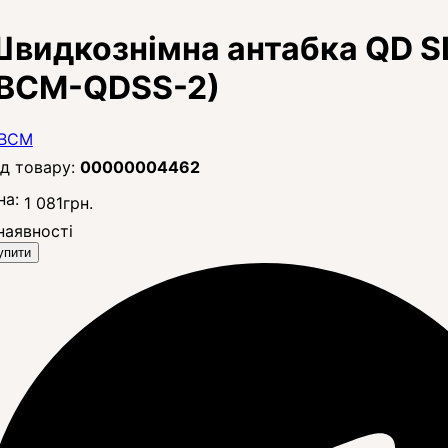
видкознімна антабка QD 
(BCM-QDSS-2)
00000004462
на:
1 081
грн.
наявності
упити