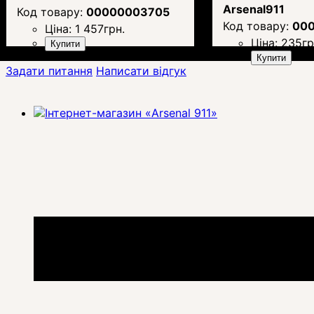
Arsenal911
00000003705
00
Ціна:
1 457
грн.
Ціна:
235
гр
Купити
Купити
Задати питання
Написати відгук