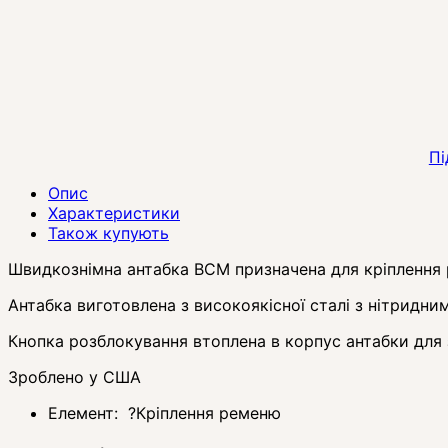
Пі
Опис
Характеристики
Також купують
Швидкознімна антабка BCM призначена для кріплення
Антабка виготовлена ​​з високоякісної сталі з нітридн
Кнопка розблокування втоплена в корпус антабки для
Зроблено у США
Елемент:
?
Кріплення ременю