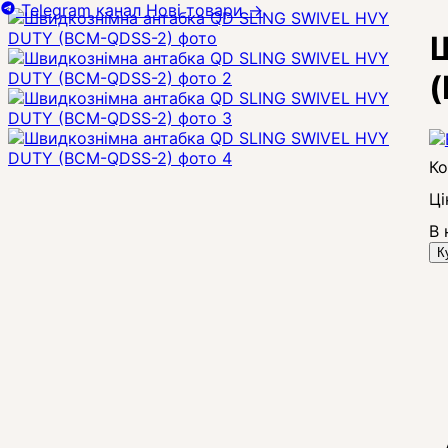
Telegram канал
Нові товари
→
Ш
Ці
В 
К