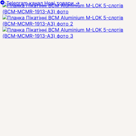
Telegram канал
Нові товари
→