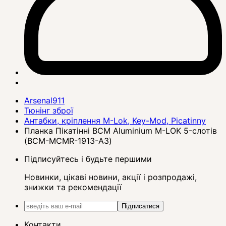
Arsenal911
Тюнінг зброї
Антабки, кріплення M-Lok, Key-Mod, Picatinny
Планка Пікатінні BCM Aluminium M-LOK 5-слотів
(BCM-MCMR-1913-A3)
Підписуйтесь і будьте першими
Новинки, цікаві новини, акції і розпродажі,
знижки та рекомендації
Підписатися
Контакти