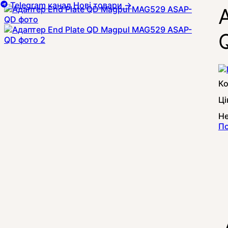
Telegram канал
Нові товари
→
Ці
Не
По