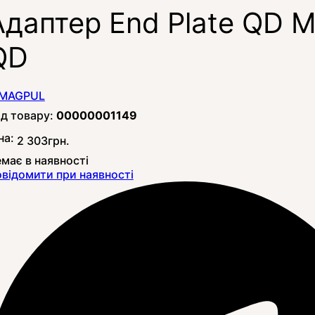
Адаптер End Plate QD 
QD
00000001149
на:
2 303
грн.
має в наявності
відомити при наявності