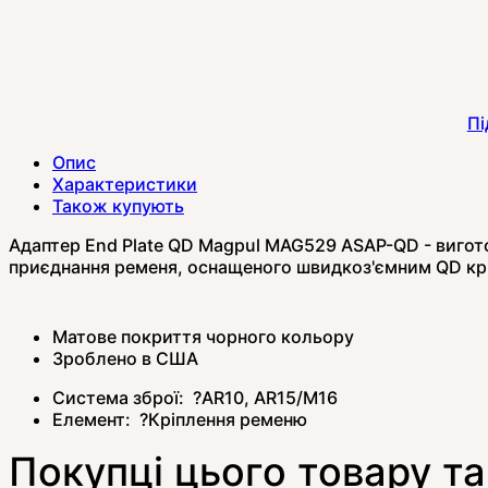
Пі
Опис
Характеристики
Також купують
Адаптер End Plate QD Magpul MAG529 ASAP-QD
- вигот
приєднання ременя, оснащеного швидкоз'ємним QD кр
Матове покриття чорного кольору
Зроблено в США
Система зброї:
?
AR10, AR15/M16
Елемент:
?
Кріплення ременю
Покупці цього товару т