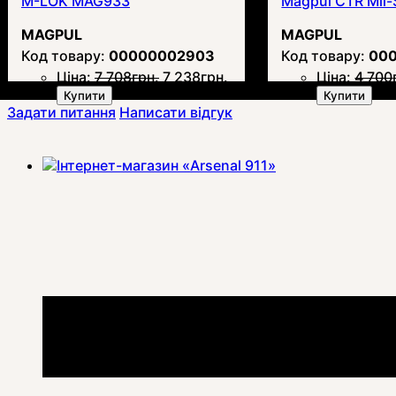
M-LOK MAG933
Magpul CTR Mil-
MAGPUL
MAGPUL
00000002903
00
Ціна:
7 708
грн.
7 238
грн.
Ціна:
4 700
Купити
Купити
Задати питання
Написати відгук