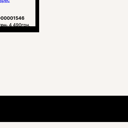
Spec
000001546
грн.
4 490
грн.