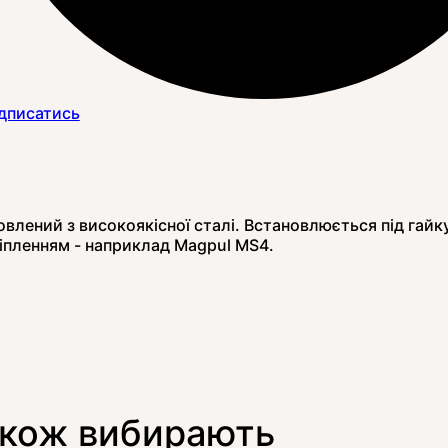
дписатись
овлений з високоякісної сталі. Встановлюється під гайк
іпленням - наприклад
Magpul MS4
.
акож вибирають