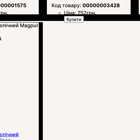
000001575
00000003428
грн.
Ціна:
752
грн.
Купити
д
опічний