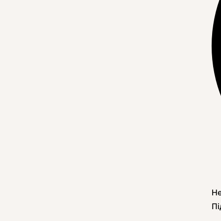
Не
Пі