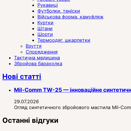
Рукавиці
Футболки, теніски
Військова форма, камуфляж
Куртки
Штани
Шорти
Термоодяг, шкарпетки
Взуття
Спорядження
Тактична медицина
Збройова барахолка
Нові статті
Mil-Comm TW-25 — інноваційне синтетичн
29.07.2026
Огляд синтетичного збройового мастила Mil-Comm 
Останні відгуки