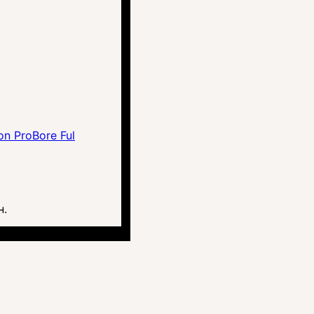
on ProBore Ful
н.