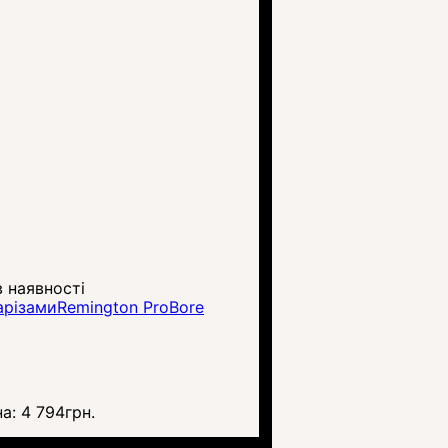
 наявності
арізамиRemington ProBore
на:
4 794
грн.