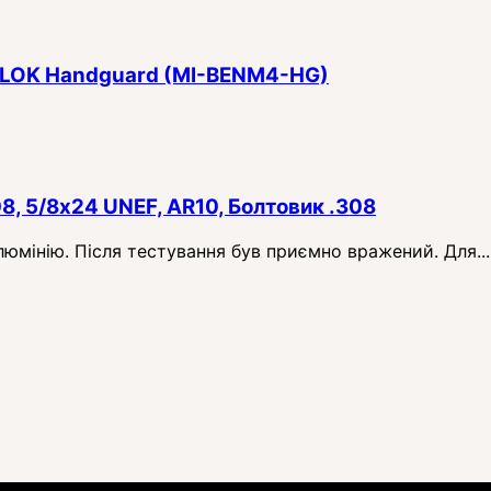
 M-LOK Handguard (MI-BENM4-HG)
08, 5/8x24 UNEF, AR10, Болтовик .308
алюмінію. Після тестування був приємно вражений. Для...