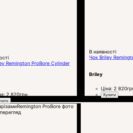
В наявності
Чок Briley Remingt
ості
ley Remington ProBore Cylinder
Briley
Ціна:
2 820
гр
на:
2 820
грн.
Купити
пити
перегляд