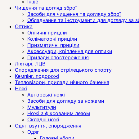
Інше
Чищення та догляд зброї
Засоби для чищення та догляду зброї
Обладнання та інструменти для догляду за 
Оптика
Оптичні приціли
Коліматорні приціли
Призматичні приціли
Аксессуари, кріплення для оптики
Прилади спостереження
Ліхтарі, ЛЦВ
Спорядження для стрілецького спорту
Кемпінг, подорожі
Тепловізори, прилади нічного бачення
Ножі
Авторські ножі
Засоби для догляду за ножами
Мультитули
Ножі з фіксованим лезом
Складні ножі
Одяг, взуття, спорядження
Одяг
Головні убори