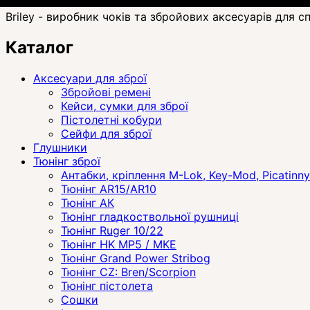
Briley - виробник чоків та збройових аксесуарів для с
Каталог
Аксесуари для зброї
Збройові ремені
Кейси, сумки для зброї
Пістолетні кобури
Сейфи для зброї
Глушники
Тюнінг зброї
Антабки, кріплення M-Lok, Key-Mod, Picatinny
Тюнінг AR15/AR10
Тюнінг АК
Тюнінг гладкоствольної рушниці
Тюнінг Ruger 10/22
Тюнінг HK MP5 / MKE
Тюнінг Grand Power Stribog
Тюнінг CZ: Bren/Scorpion
Тюнінг пістолета
Сошки