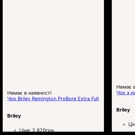
Немає в
Чок з н
Немає в наявності
Чок Briley Remington ProBore Extra Full
Briley
Briley
Ці
Ціна:
2 820
грн.