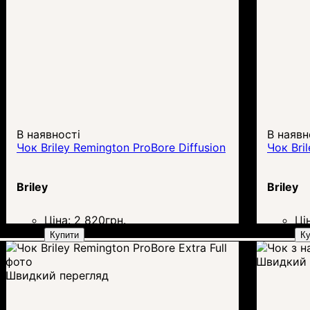
В наявності
В наявн
Чок Briley Remington ProBore Diffusion
Чок Bri
Briley
Briley
Ціна:
2 820
грн.
Ці
Купити
Ку
Швидкий 
Швидкий перегляд