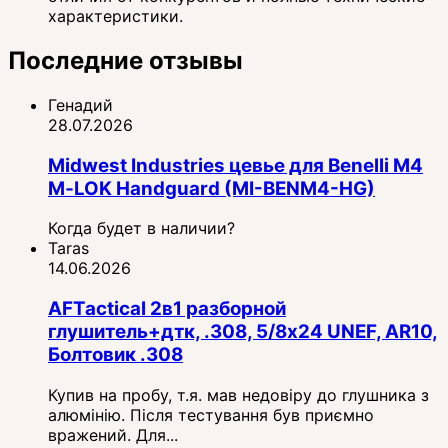
характеристики.
Последние отзывы
Генадий
28.07.2026
Midwest Industries цевье для Benelli M4
M‑LOK Handguard (MI-BENM4-HG)
Когда будет в наличии?
Taras
14.06.2026
AFTactical 2в1 разборной
глушитель+дтк, .308, 5/8x24 UNEF, AR10,
Болтовик .308
Купив на пробу, т.я. мав недовіру до глушника з
алюмінію. Після тестування був приємно
вражений. Для...