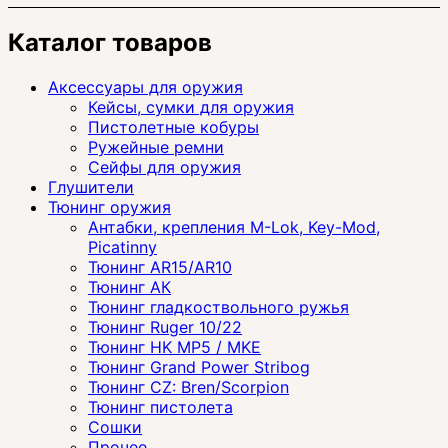
Каталог товаров
Аксессуары для оружия
Кейсы, сумки для оружия
Пистолетные кобуры
Ружейные ремни
Сейфы для оружия
Глушители
Тюнинг оружия
Антабки, крепления M-Lok, Key-Mod,
Picatinny
Тюнинг AR15/AR10
Тюнинг АК
Тюнинг гладкоствольного ружья
Тюнинг Ruger 10/22
Тюнинг HK MP5 / MKE
Тюнинг Grand Power Stribog
Тюнинг CZ: Bren/Scorpion
Тюнинг пистолета
Сошки
Прочее