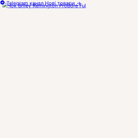
Telegram канал
Нові товари
→