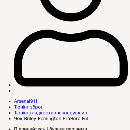
Arsenal911
Тюнінг зброї
Тюнінг гладкоствольної рушниці
Чок Briley Remington ProBore Ful
Підписуйтесь і будьте першими