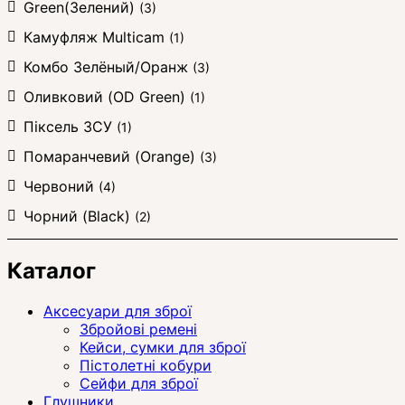
Green(Зелений)
(3)
Камуфляж Multicam
(1)
Комбо Зелёный/Оранж
(3)
Оливковий (OD Green)
(1)
Піксель ЗСУ
(1)
Помаранчевий (Orange)
(3)
Червоний
(4)
Чорний (Black)
(2)
Каталог
Аксесуари для зброї
Збройові ремені
Кейси, сумки для зброї
Пістолетні кобури
Сейфи для зброї
Глушники