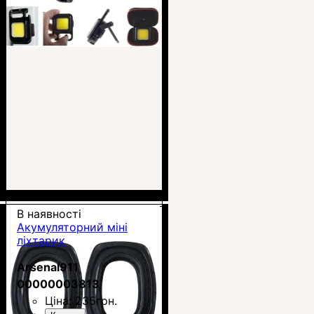
В наявності
Акумуляторний міні
ліхтарик
Arsenal911
00000003813
Ціна:
235
грн.