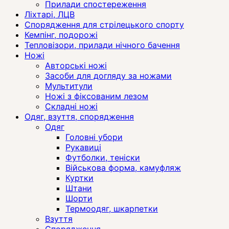
Прилади спостереження
Ліхтарі, ЛЦВ
Спорядження для стрілецького спорту
Кемпінг, подорожі
Тепловізори, прилади нічного бачення
Ножі
Авторські ножі
Засоби для догляду за ножами
Мультитули
Ножі з фіксованим лезом
Складні ножі
Одяг, взуття, спорядження
Одяг
Головні убори
Рукавиці
Футболки, теніски
Військова форма, камуфляж
Куртки
Штани
Шорти
Термоодяг, шкарпетки
Взуття
Спорядження