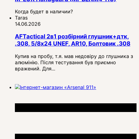
Когда будет в наличии?
Taras
14.06.2026
AFTactical 2в1 розбірний глушник+дтк,
.308, 5/8x24 UNEF, AR10, Болтовик .308
Купив на пробу, т.я. мав недовіру до глушника з
алюмінію. Після тестування був приємно
вражений. Для...