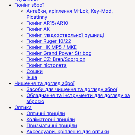
Тюнінг зброї
Антабки, кріплення M-Lok, Key-Mod,
Picatinny
Тюнінг AR15/AR10
Тюнінг АК
Тюнінг гладкоствольної рушниці
Тюнінг Ruger 10/22
Тюнінг HK MP5 / MKE
Тюнінг Grand Power Stribog
Тюнінг CZ: Bren/Scorpion
Тюнінг пістолета
Сошки
Інше
Чищення та догляд зброї
Засоби для чищення та догляду зброї
Обладнання та інструменти для догляду за
зброєю
Оптика
Оптичні приціли
Коліматорні приціли
Призматичні приціли
Аксессуари, кріплення для оптики