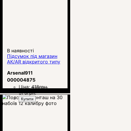
В наявності
Підсумок під магазин
АК/AR відкритого типу
Arsenal911
000004875
Ціна:
418
грн.
376
грн.
Купити