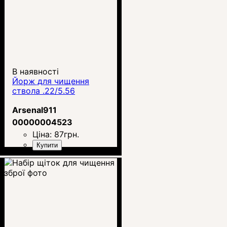
В наявності
Йорж для чищення
ствола .22/5.56
Arsenal911
00000004523
Ціна:
87
грн.
Купити