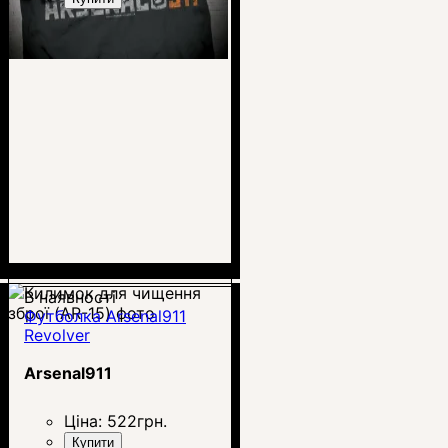
В наявності
Футболка Arsenal911
Revolver
Arsenal911
Ціна:
522
грн.
Купити