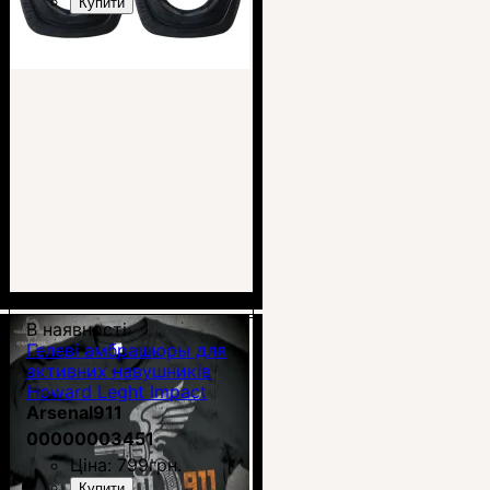
Купити
В наявності
Гелеві амбрашюры для
активних навушників
Howard Leght Impact
Arsenal911
00000003451
Ціна:
799
грн.
Купити