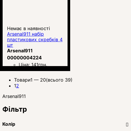
Немає в наявності
Arsenal911 набір
пластикових скребків 4
шт
Arsenal911
00000004224
Ціна:
141
грн.
Товари
1 —
20
(всього 39)
1
2
Arsenal911
Фільтр
Колір