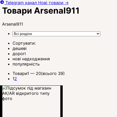
Telegram канал
Нові товари
→
Товари Arsenal911
Arsenal911
Сортувати:
дешеві
дорогі
нові надходження
популярність
Товари
1 —
20
(всього 39)
1
2