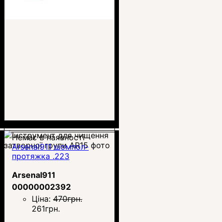
Немає в наявності
Arsenal911 шомпол-
протяжка .223
Arsenal911
00000002392
Ціна:
470
грн.
261
грн.