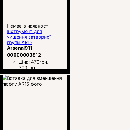
Немає в наявності
Інструмент для
чищення затворної
групи AR15
Arsenal911
00000003812
Ціна:
470
грн.
303
грн.