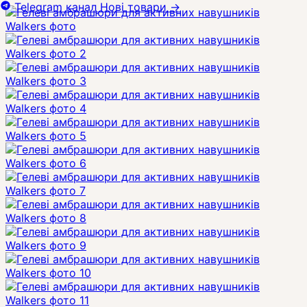
Telegram канал
Нові товари
→