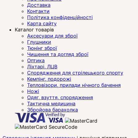
Доставка
Контакти
Політика конфіденційності
Карта сайту
Каталог товарів
Аксесуари для зброї
Глушники
Тюнінг зброї
Чищення та догляд зброї
Оптика
Ліхтарі, ЛЦВ
Спорядження для стрілецького спорту
Кемпінг, подорожі
Тепловізори, прилади нічного бачення
Ножі
Одяг, взуття, спорядження
Тактична медицина
Збройова барахолка
Створення інтернет магазину
і технічна підтримка —