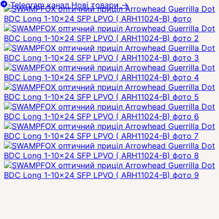
Telegram канал
Нові товари
→