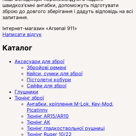
швидкоз'ємні антабки, допоможуть підготувати
зброю до довгого зберігання і дадуть відповідь на всі
запитання.
Інтернет-магазин «Arsenal 911»
Написати відгук
Каталог
Аксесуари для зброї
Збройові ремені
Кейси, сумки для зброї
Пістолетні кобури
Сейфи для зброї
Глушники
Тюнінг зброї
Антабки, кріплення M-Lok, Key-Mod,
Picatinny
Тюнінг AR15/AR10
Тюнінг АК
Тюнінг гладкоствольної рушниці
Тюнінг Ruger 10/22