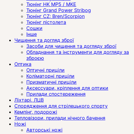
Тюнінг HK MP5 / MKE
Тюнінг Grand Power Stribog
Тюнінг CZ: Bren/Scorpion
Тюнінг пістолета
Сошки
Інше
Чищення та догляд зброї
Засоби для чищення та догляду зброї
Обладнання та інструменти для догляду за
зброєю
Оптика
Оптичні приціли
Коліматорні приціли
Призматичні приціли
Аксессуари, кріплення для оптики
Прилади спостереження
Ліхтарі, ЛЦВ
Спорядження для стрілецького спорту
Кемпінг, подорожі
Тепловізори, прилади нічного бачення
Ножі
Авторські ножі