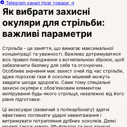
Telegram канал
Нові товари
→
Як вибрати захисні
окуляри для стрільби:
важливі параметри
Стрільба - це заняття, що вимагає максимальної
концентрації та уважності. Важливо дотримуватися
всіх правил поводження з вогнепальною зброєю, щоб
забезпечити безпеку для себе та оточуючих.
Особливе значення має захист очей під час стрільби,
адже порохові гази й осколки мішеней можуть
завдати шкоди здоров'ю. Саме тому спеціальні
захисні окуляри є обов'язковим елементом
екіпірування будь-якого стрільця, незалежно від його
рівня підготовки.
Ці аксесуари (зазвичай з полікарбонату) здатні
ефективно поглинати ударні навантаження і
витримувати потрапляння дрібних осколків. Деякі
моделі також мають УФ-фільтри та інші захисні