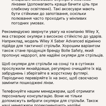
лінзами (допомагають краще бачити ціль при
слабкому освітленні). Такі аксесуари мають
бути стійкими до запотівання, оскільки
полювання часто проходить у мінливих
погодних умовах.
Рекомендуємо звернути увагу на компанію Wiley X,
яка створює окуляри з високою стійкістю до ударів.
Наприклад, модель Wiley X Saber Advanced відмінно
підійде для тактичної стрільби. Хорошим варіантом
також стане продукція бренду Bolle Safety, який
пропонує недорогі, але надійні окуляри для стрільців.
Щоб окуляри для стрільби на сонці та в сутінках
прослужили якнайдовше, регулярно очищайте їх від
забруднень і зберігайте в жорсткому футлярі.
Періодично перевіряйте їх на знос, щоб своєчасно
замінити пошкоджені лінзи.
Телефонуйте нашим менеджерам, щоб отримати
персональну консультацію. Вони не тільки
допоможуть вибрати окуляри для стрільби. Також
наші менеджери порекомендують надійні