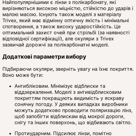
Найпопулярнішими є лінзи з полікарбонату, які
вирізняються високою міцністю, стійкістю до ударів і
малою масою. Існують також моделі з матеріалу
Trivex, який має відмінну оптичну якість і мінімальні
спотворення, а також високу ударостійкість. Це
оптимальний захист очей при стрільбі (за наявності
відповідної сертифікації), але окуляри з Trivex
зазвичай дорожчі за полікарбонатні моделі.
Додаткові параметри вибору
Підбираючи окуляри, зверніть увагу на їхнє покриття.
Воно може бути:
Антибліковим. Мінімізує відблиски та
віддзеркалення. Моделі з антивідблисковим
покриттям покращують видимість у яскраву
сонячну погоду. У деяких випадках виробники
можуть додатково проводити поляризацію лінз,
щоб запобігти відблискам від мокрої дороги,
снігу та інших поверхонь, що відбивають світло.
Протиударним. Підсилює лінзи, помітно