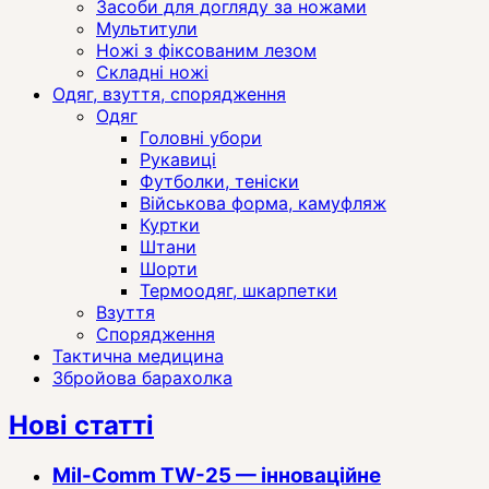
Засоби для догляду за ножами
Мультитули
Ножі з фіксованим лезом
Складні ножі
Одяг, взуття, спорядження
Одяг
Головні убори
Рукавиці
Футболки, теніски
Військова форма, камуфляж
Куртки
Штани
Шорти
Термоодяг, шкарпетки
Взуття
Спорядження
Тактична медицина
Збройова барахолка
Нові статті
Mil-Comm TW-25 — інноваційне