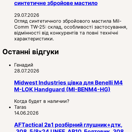
синтетичне збройове мастило
29.07.2026
Огляд синтетичного збройового мастила Mil-
Comm TW-25: склад, особливості застосування,
відмінності від конкурентів та повні технічні
характеристики.
Останні відгуки
Генадий
28.07.2026
Midwest Industries цівка для Benelli M4
M-LOK Handguard (MI-BENM4-HG)
Когда будет в наличии?
Taras
14.06.2026
AFTactical 2в1 розбірний глушник+дтк,
.308, 5/8x24 UNEF, AR10, Болтовик .308