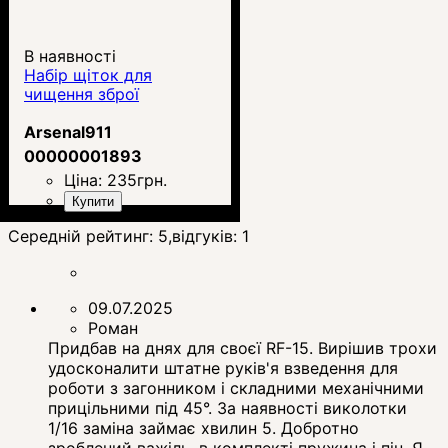
В наявності
Набір щіток для
чищення зброї
Arsenal911
00000001893
Ціна:
235
грн.
Купити
Середній рейтинг:
5
,відгуків:
1
09.07.2025
Роман
Придбав на днях для своєї RF-15. Вирішив трохи
удосконалити штатне руків'я взведення для
роботи з загонником і складними механічними
прицільними під 45°. За наявності виколотки
1/16 заміна займає хвилин 5. Добротно
зроблений важіль, в комплекті пружина і пін. Я