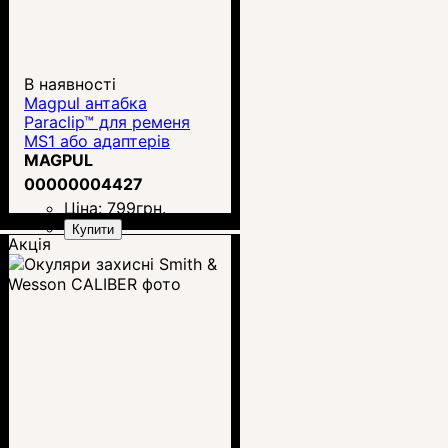
В наявності
Magpul антабка
Paraclip™ для ременя
MS1 або адаптерів
(MAG541)
MAGPUL
00000004427
Ціна:
799
грн.
Купити
Акція