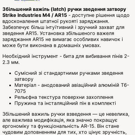
Збільшений важіль (latch) ручки зведення затвору
Strike Industries M4 / AR15
- доступне рішення щодо
вдосконалення штатної рукояті заряджання.
Забезпечує більш інтуїтивний і зручний захват для
зведення AR15. Установка збільшеного важеля
заряджання AR15 не вимагає особливих навичок і
може бути виконана в домашніх умовах.
Необхідний інструмент - бита для вибивання пінів 2-
2.3 мм.
Сумісний зі стандартними ручками зведення
затвору
Матеріал - анодований авіаційний алюміній Т6-
7075
Рельєфна текстура поверхни захоплення
Пружина та інсталяційний пін в комплекті
Збільшений важиль ручки взведення — це невелика,
але важлива модифікація, яка значно покращує
ергономіку та функціональність AR-15. Він стане
чудовим доповненням для тих, хто цінує зручність,