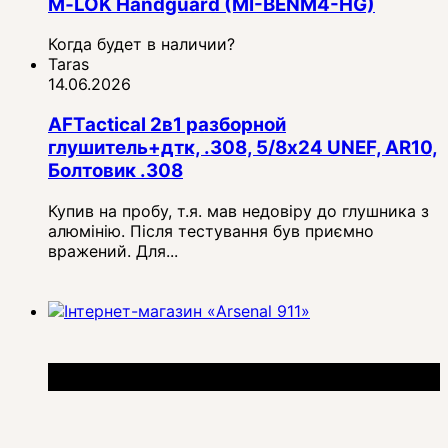
M‑LOK Handguard (MI-BENM4-HG)
Когда будет в наличии?
Taras
14.06.2026
AFTactical 2в1 разборной
глушитель+дтк, .308, 5/8x24 UNEF, AR10,
Болтовик .308
Купив на пробу, т.я. мав недовіру до глушника з
алюмінію. Після тестування був приємно
вражений. Для...