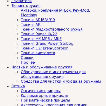
Глушители
Тюнинг оружия
Антабки, крепления M-Lok, Key-Mod,
Picatinny
Тюнинг AR15/AR10
Тюнинг АК
Тюнинг гладкоствольного ружья
Тюнинг Ruger 10/22
Тюнинг HK MP5 / MKE
Тюнинг Grand Power Stribog
Тюнинг CZ: Bren/Scorpion
Тюнинг пистолета
Сошки
Прочее
Чистка и обслуживание оружия
Оборудование и инструменты для
обслуживания оружия
Средства для чистки и ухода за оружием
Оптика
Оптические прицелы
Коллиматорные прицелы
Призматические прицелы
Аксессуары, крепления для оптики