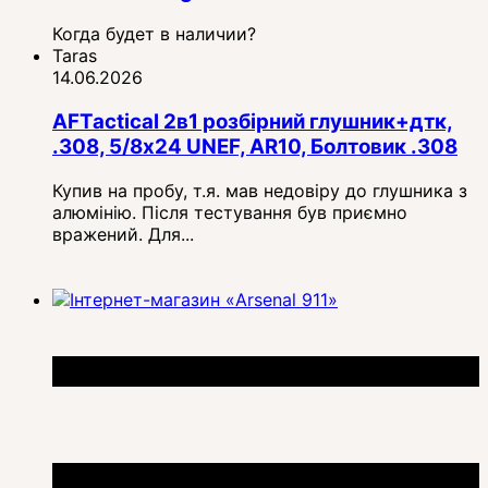
Когда будет в наличии?
Taras
14.06.2026
AFTactical 2в1 розбірний глушник+дтк,
.308, 5/8x24 UNEF, AR10, Болтовик .308
Купив на пробу, т.я. мав недовіру до глушника з
алюмінію. Після тестування був приємно
вражений. Для...