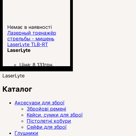
Немає в наявності
Лазерный тренажёр
стрельбы - мишень
LaserLyte TLB-RT
LaserLyte
Ціна:
8 131
грн.
LaserLyte
Каталог
Аксесуари для зброї
Збройові ремені
Кейси, сумки для зброї
Пістолетні кобури
Сейфи для зброї
Глушники