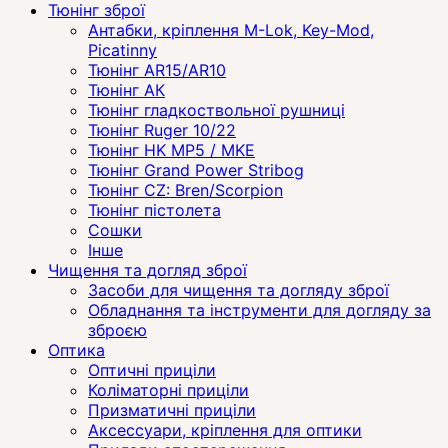
Тюнінг зброї
Антабки, кріплення M-Lok, Key-Mod,
Picatinny
Тюнінг AR15/AR10
Тюнінг АК
Тюнінг гладкоствольної рушниці
Тюнінг Ruger 10/22
Тюнінг HK MP5 / MKE
Тюнінг Grand Power Stribog
Тюнінг CZ: Bren/Scorpion
Тюнінг пістолета
Сошки
Інше
Чищення та догляд зброї
Засоби для чищення та догляду зброї
Обладнання та інструменти для догляду за
зброєю
Оптика
Оптичні приціли
Коліматорні приціли
Призматичні приціли
Аксессуари, кріплення для оптики