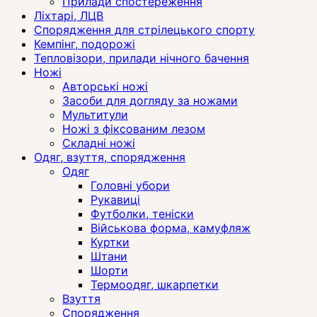
Прилади спостереження
Ліхтарі, ЛЦВ
Спорядження для стрілецького спорту
Кемпінг, подорожі
Тепловізори, прилади нічного бачення
Ножі
Авторські ножі
Засоби для догляду за ножами
Мультитули
Ножі з фіксованим лезом
Складні ножі
Одяг, взуття, спорядження
Одяг
Головні убори
Рукавиці
Футболки, теніски
Військова форма, камуфляж
Куртки
Штани
Шорти
Термоодяг, шкарпетки
Взуття
Спорядження