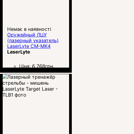
Немає в наявності
Оружейный ЛЦУ
(лазерный указатель)
LaserLyte CM-MK4
LaserLyte
Ціна:
6 768
грн.