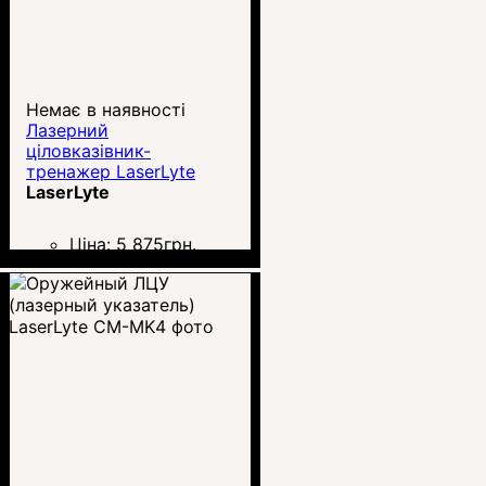
Немає в наявності
Лазерний
ціловказівник-
тренажер LaserLyte
UTA-FSL
LaserLyte
Ціна:
5 875
грн.