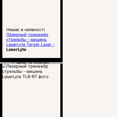
Немає в наявності
Лазерный тренажёр
стрельбы - мишень
LaserLyte Target Laser -
TLB1
LaserLyte
Ціна:
10 998
грн.