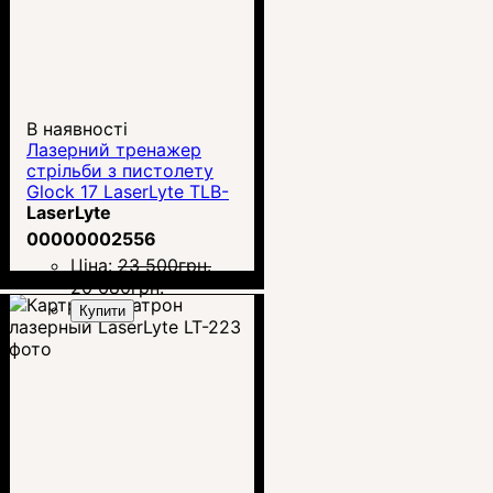
В наявності
Лазерний тренажер
стрільби з пистолету
Glock 17 LaserLyte TLB-
LQD
LaserLyte
00000002556
Ціна:
23 500
грн.
20 680
грн.
Купити