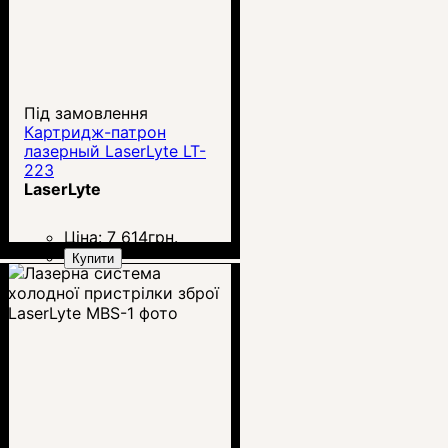
Під замовлення
Картридж-патрон
лазерный LaserLyte LT-
223
LaserLyte
Ціна:
7 614
грн.
Купити