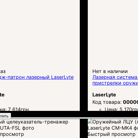
каз
Нет в наличии
ж-патрон лазерный LaserLyte
Лазерная система
пристрелки оружи
te
LaserLyte
0000
на:
7 614
грн.
Цена:
5 170
гр
пить
просмотр
Быстрый просмотр