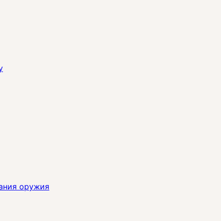
y
ания оружия