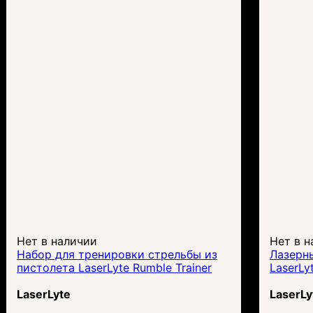
Нет в наличии
Нет в н
Набор для тренировки стрельбы из
Лазерн
пистолета LaserLyte Rumble Trainer
LaserLy
LaserLyte
LaserLy