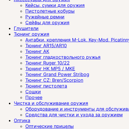
Кейсы, сумки для оружия
Пистолетные кобуры
Ружейные ремни
Сейфы для оружия
Глушители
Тюнинг оружия
Антабки, крепления M-Lok, Key-Mod, Picatinn
Тюнинг AR15/AR10
Тюнинг АК
Тюнинг гладкоствольного ружья
Тюнинг Ruger 10/22
Тюнинг HK MP5 / MKE
Тюнинг Grand Power Stribog
Тюнинг CZ: Bren/Scorpion
Тюнинг пистолета
Сошки
Прочее
Чистка и обслуживание оружия
Оборудование и инструменты для обслужив
Средства для чистки и ухода за оружием
Оптика
Оптические прицелы