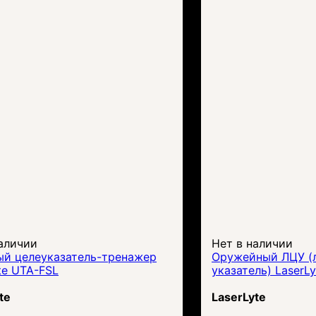
аличии
Нет в наличии
ый целеуказатель-тренажер
Оружейный ЛЦУ (
te UTA-FSL
указатель) LaserL
te
LaserLyte