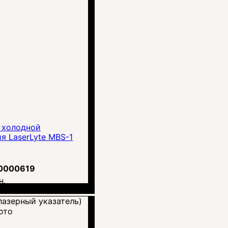
 холодной
я LaserLyte MBS-1
0000619
н.