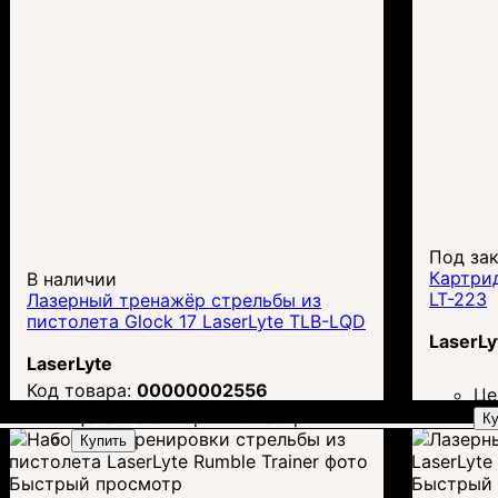
Под за
Картрид
В наличии
LT-223
Лазерный тренажёр стрельбы из
пистолета Glock 17 LaserLyte TLB-LQD
LaserLy
LaserLyte
00000002556
Це
Цена:
23 500
грн.
20 680
грн.
Ку
Купить
Быстрый просмотр
Быстрый 