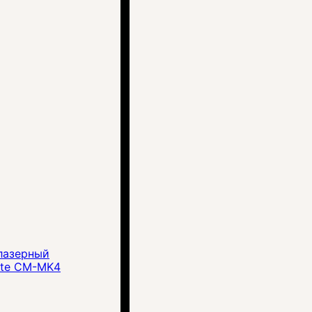
лазерный
yte CM-MK4