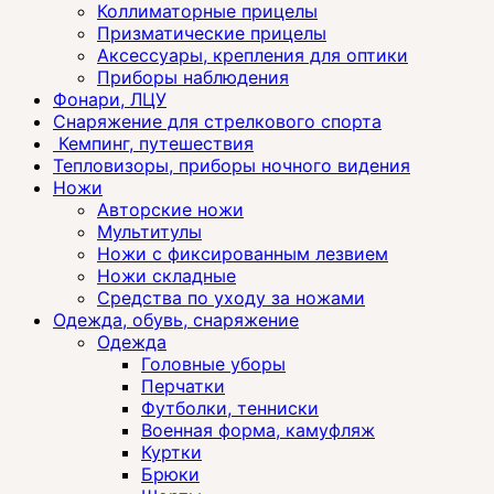
Коллиматорные прицелы
Призматические прицелы
Аксессуары, крепления для оптики
Приборы наблюдения
Фонари, ЛЦУ
Снаряжение для стрелкового спорта
Кемпинг, путешествия
Тепловизоры, приборы ночного видения
Ножи
Авторские ножи
Мультитулы
Ножи с фиксированным лезвием
Ножи складные
Средства по уходу за ножами
Одежда, обувь, снаряжение
Одежда
Головные уборы
Перчатки
Футболки, тенниски
Военная форма, камуфляж
Куртки
Брюки