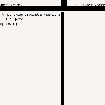
на:
5 875
грн.
Цена:
6 768
гр
просмотр