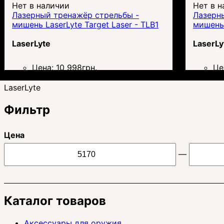
Нет в наличии
Нет в н
Лазерный тренажёр стрельбы -
Лазерн
мишень LaserLyte Target Laser - TLB1
мишень 
LaserLyte
LaserLy
Цена:
10 998
грн.
Це
LaserLyte
Фильтр
Цена
—
Каталог товаров
Аксессуары для оружия