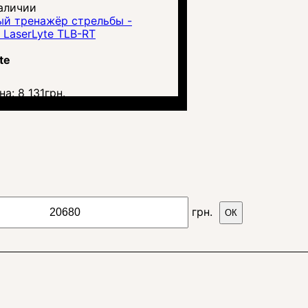
аличии
ый тренажёр стрельбы -
LaserLyte TLB-RT
te
на:
8 131
грн.
грн.
ОК